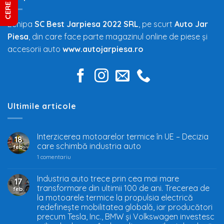
Echipa
SC Best Jarpiesa 2022 SRL
, pe scurt
Auto Jar
Piesa
, din care face parte magazinul online de piese și
accesorii auto
www.autojarpiesa.ro
Ultimile articole
Interzicerea motoarelor termice în UE – Decizia
18
care schimbă industria auto
feb.
la
1 comentariu
Interzicerea
motoarelor
termice
Industria auto trece prin cea mai mare
17
în
transformare din ultimii 100 de ani. Trecerea de
feb.
UE
–
la motoarele termice la propulsia electrică
Decizia
redefinește mobilitatea globală, iar producători
care
precum Tesla, Inc., BMW și Volkswagen investesc
schimbă
industria