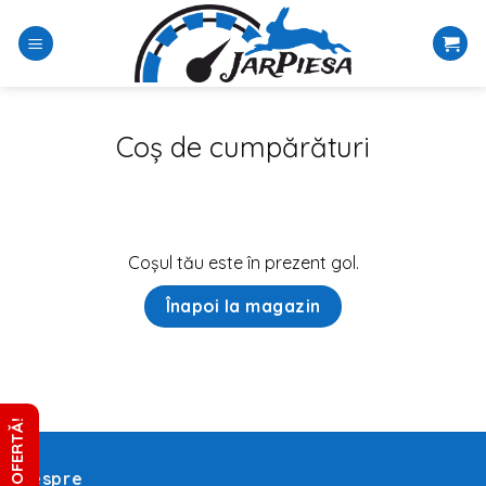
Sari
la
conținut
Coș de cumpărături
Coșul tău este în prezent gol.
Înapoi la magazin
CERE OFERTĂ!
Despre