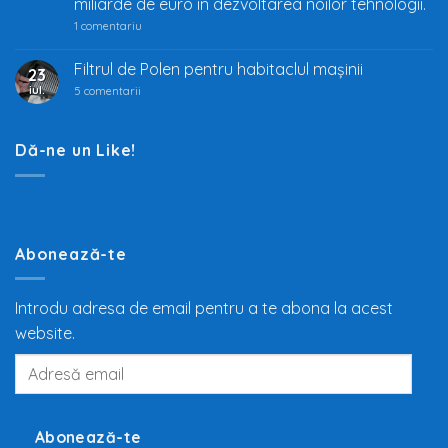
miliarde de euro în dezvoltarea noilor tehnologii.
auto
la
1 comentariu
Industria
auto
trece
Filtrul de Polen pentru habitaclul mașinii
23
prin
iul.
la
cea
5 comentarii
Filtrul
mai
de
mare
Polen
transformare
pentru
din
Dă-ne un Like!
habitaclul
ultimii
mașinii
100
de
ani.
Trecerea
de
la
motoarele
Abonează-te
termice
la
propulsia
electrică
Introdu adresa de email pentru a te abona la acest
redefinește
mobilitatea
website.
globală,
iar
Adresă
producători
precum
email
Tesla,
Inc.,
BMW
și
Abonează-te
Volkswagen