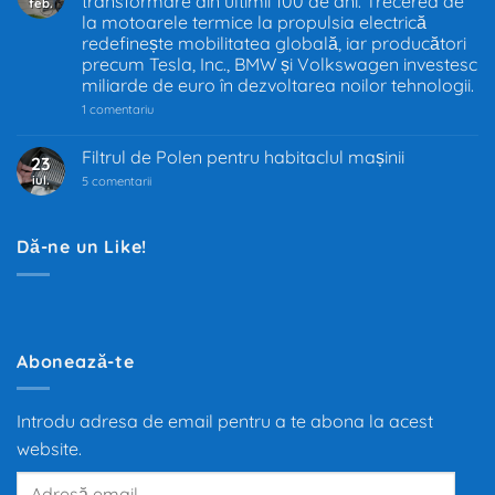
transformare din ultimii 100 de ani. Trecerea de
feb.
UE
–
la motoarele termice la propulsia electrică
Decizia
redefinește mobilitatea globală, iar producători
care
precum Tesla, Inc., BMW și Volkswagen investesc
schimbă
industria
miliarde de euro în dezvoltarea noilor tehnologii.
auto
la
1 comentariu
Industria
auto
trece
Filtrul de Polen pentru habitaclul mașinii
23
prin
iul.
la
cea
5 comentarii
Filtrul
mai
de
mare
Polen
transformare
pentru
din
Dă-ne un Like!
habitaclul
ultimii
mașinii
100
de
ani.
Trecerea
de
la
motoarele
Abonează-te
termice
la
propulsia
electrică
Introdu adresa de email pentru a te abona la acest
redefinește
mobilitatea
website.
globală,
iar
Adresă
producători