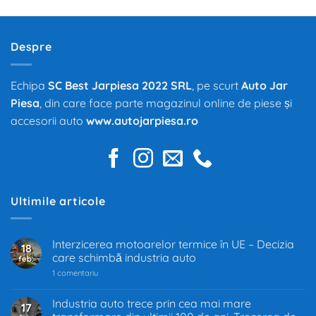
Despre
Echipa
SC Best Jarpiesa 2022 SRL
, pe scurt
Auto Jar
Piesa
, din care face parte magazinul online de piese și
accesorii auto
www.autojarpiesa.ro
Ultimile articole
Interzicerea motoarelor termice în UE – Decizia
18
care schimbă industria auto
feb.
la
1 comentariu
Interzicerea
motoarelor
termice
Industria auto trece prin cea mai mare
17
în