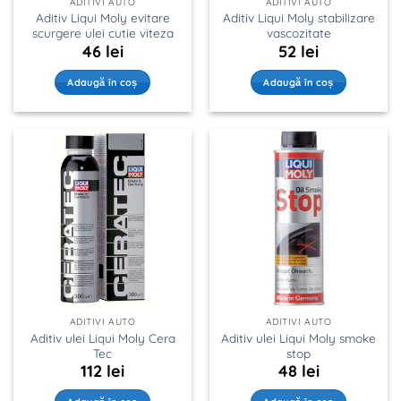
ADITIVI AUTO
ADITIVI AUTO
Aditiv Liqui Moly evitare
Aditiv Liqui Moly stabilizare
scurgere ulei cutie viteza
vascozitate
46
lei
52
lei
Adaugă în coș
Adaugă în coș
ADITIVI AUTO
ADITIVI AUTO
Aditiv ulei Liqui Moly Cera
Aditiv ulei Liqui Moly smoke
Tec
stop
112
lei
48
lei