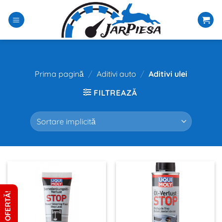
Sari
la
conținut
Prima pagină
/
Aditivi auto
/
Aditivi ulei
FILTREAZĂ
CERE OFERTĂ!