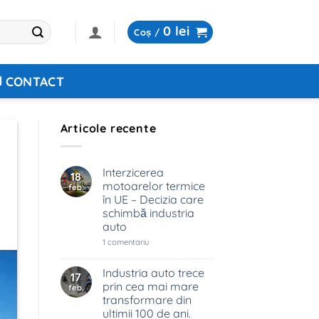
0
lei
Coș /
CONTACT
Articole recente
Interzicerea
18
motoarelor termice
feb.
în UE – Decizia care
schimbă industria
auto
la
1 comentariu
Interzicerea
motoarelor
termice
Industria auto trece
17
în
prin cea mai mare
feb.
UE
–
transformare din
Decizia
ultimii 100 de ani.
care