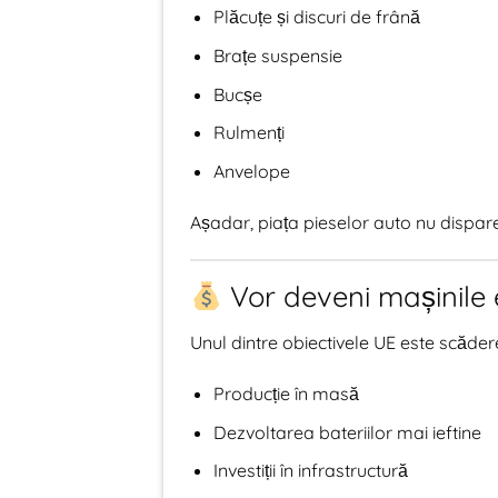
Plăcuțe și discuri de frână
Brațe suspensie
Bucșe
Rulmenți
Anvelope
Așadar, piața pieselor auto nu dispar
Vor deveni mașinile e
Unul dintre obiectivele UE este scădere
Producție în masă
Dezvoltarea bateriilor mai ieftine
Investiții în infrastructură