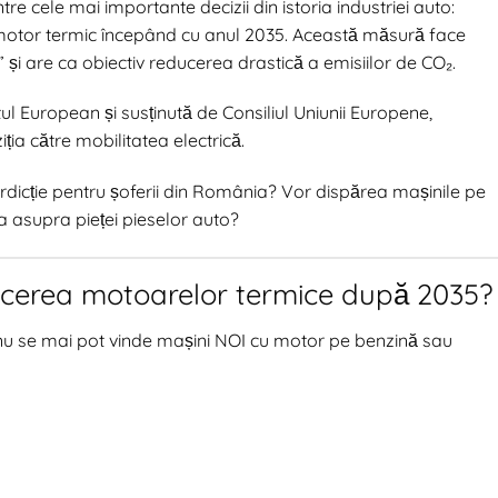
 cele mai importante decizii din istoria industriei auto:
u motor termic începând cu anul 2035. Această măsură face
5” și are ca obiectiv reducerea drastică a emisiilor de CO₂.
l European și susținută de Consiliul Uniunii Europene,
ția către mobilitatea electrică.
dicție pentru șoferii din România? Vor dispărea mașinile pe
a asupra pieței pieselor auto?
icerea motoarelor termice după 2035?
5 nu se mai pot vinde mașini NOI cu motor pe benzină sau