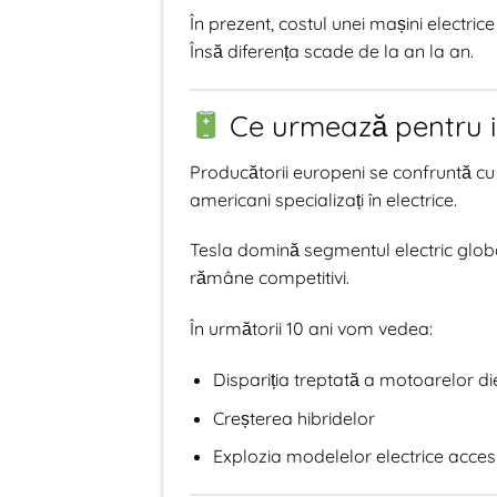
În prezent, costul unei mașini electri
Însă diferența scade de la an la an.
Ce urmează pentru i
Producătorii europeni se confruntă cu 
americani specializați în electrice.
Tesla domină segmentul electric global
rămâne competitivi.
În următorii 10 ani vom vedea:
Dispariția treptată a motoarelor di
Creșterea hibridelor
Explozia modelelor electrice accesi