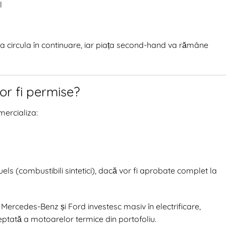
l
ea circula în continuare, iar piața second-hand va rămâne
or fi permise?
mercializa:
ls (combustibili sintetici), dacă vor fi aprobate complet la
cedes-Benz și Ford investesc masiv în electrificare,
eptată a motoarelor termice din portofoliu.