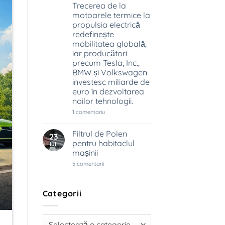
Trecerea de la
schimbă
industria
motoarele termice la
auto
propulsia electrică
redefinește
mobilitatea globală,
iar producători
precum Tesla, Inc.,
BMW și Volkswagen
investesc miliarde de
euro în dezvoltarea
noilor tehnologii.
la
1 comentariu
Industria
auto
trece
Filtrul de Polen
23
prin
pentru habitaclul
iul.
cea
mai
mașinii
mare
la
5 comentarii
transformare
Filtrul
din
de
ultimii
Polen
100
pentru
de
Categorii
habitaclul
ani.
mașinii
Trecerea
de
la
Categorii
motoarele