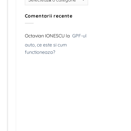
termice
la
propulsia
electrică
Comentarii recente
redefinește
mobilitatea
globală,
iar
producători
Octavian IONESCU
la
GPF-ul
precum
Tesla,
auto, ce este si cum
Inc.,
BMW
functioneaza?
și
Volkswagen
investesc
miliarde
de
euro
în
dezvoltarea
noilor
tehnologii.