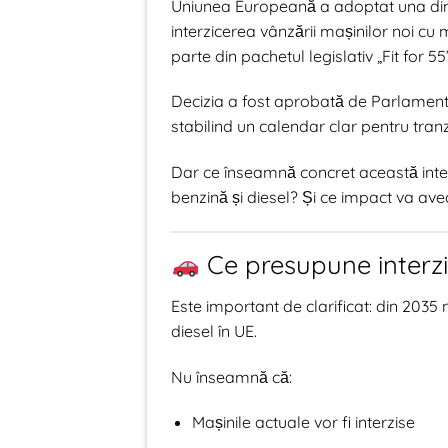
Uniunea Europeană a adoptat una dintre
interzicerea vânzării mașinilor noi c
parte din pachetul legislativ „Fit for 5
Decizia a fost aprobată de Parlamentu
stabilind un calendar clar pentru tranzi
Dar ce înseamnă concret această inter
benzină și diesel? Și ce impact va ave
Ce presupune interz
Este important de clarificat: din 203
diesel în UE.
Nu înseamnă că:
Mașinile actuale vor fi interzise