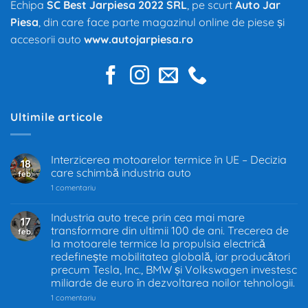
Echipa
SC Best Jarpiesa 2022 SRL
, pe scurt
Auto Jar
Piesa
, din care face parte magazinul online de piese și
accesorii auto
www.autojarpiesa.ro
Ultimile articole
Interzicerea motoarelor termice în UE – Decizia
18
care schimbă industria auto
feb.
la
1 comentariu
Interzicerea
motoarelor
termice
Industria auto trece prin cea mai mare
17
în
transformare din ultimii 100 de ani. Trecerea de
feb.
UE
–
la motoarele termice la propulsia electrică
Decizia
redefinește mobilitatea globală, iar producători
care
precum Tesla, Inc., BMW și Volkswagen investesc
schimbă
industria
miliarde de euro în dezvoltarea noilor tehnologii.
auto
la
1 comentariu
Industria