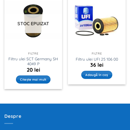
STOC EPUIZAT
FILTRE
FILTRE
Filtru ulei SCT Germany SH
Filtru ulei UFI 25 106 00
4049 P
36
lei
20
lei
Adaugă în coș
Citește mai mult
Despre