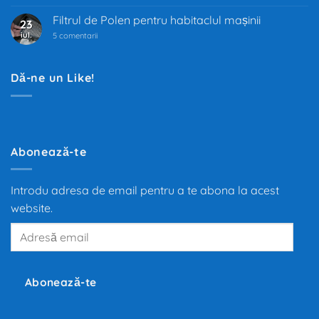
auto
trece
Filtrul de Polen pentru habitaclul mașinii
23
prin
iul.
la
cea
5 comentarii
Filtrul
mai
de
mare
Polen
transformare
pentru
din
Dă-ne un Like!
habitaclul
ultimii
mașinii
100
de
ani.
Trecerea
de
la
motoarele
Abonează-te
termice
la
propulsia
electrică
Introdu adresa de email pentru a te abona la acest
redefinește
mobilitatea
website.
globală,
iar
Adresă
producători
precum
email
Tesla,
Inc.,
BMW
și
Abonează-te
Volkswagen
investesc
miliarde
de