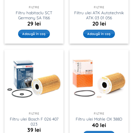
FILTRE
FILTRE
Filtru habitaclu SCT
Filtru ulei ATK Autotechnik
Germany SA 1166
ATK 03 01 056
29
lei
20
lei
Adaugă în coș
Adaugă în coș
FILTRE
FILTRE
Filtru ulei Bosch F 026 407
Filtru ulei Mahle OX 388D
023
40
lei
39
lei