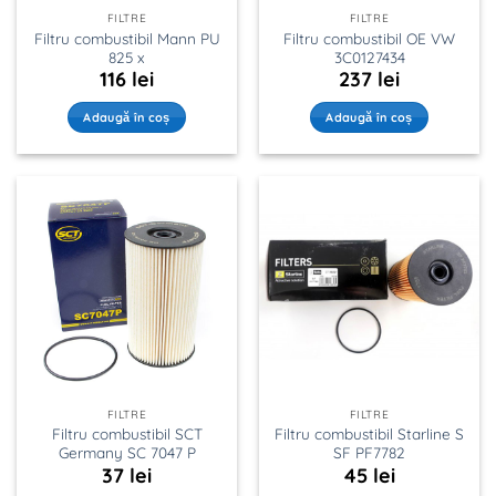
FILTRE
FILTRE
Filtru combustibil Mann PU
Filtru combustibil OE VW
825 x
3C0127434
116
lei
237
lei
Adaugă în coș
Adaugă în coș
FILTRE
FILTRE
Filtru combustibil SCT
Filtru combustibil Starline S
Germany SC 7047 P
SF PF7782
37
lei
45
lei