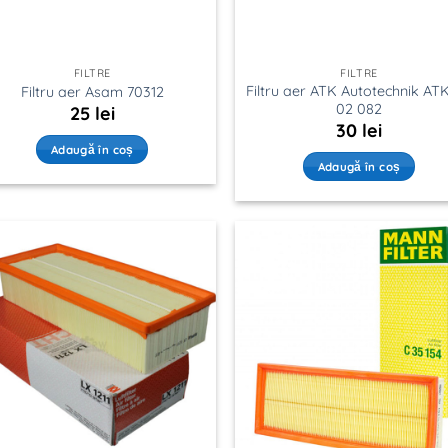
FILTRE
FILTRE
Filtru aer ATK Autotechnik AT
Filtru aer Asam 70312
02 082
25
lei
30
lei
Adaugă în coș
Adaugă în coș