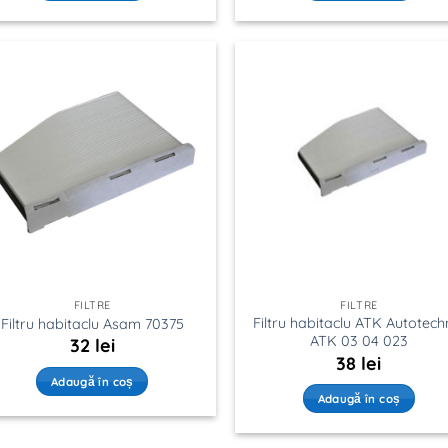
FILTRE
FILTRE
Filtru habitaclu ATK Autotech
Filtru habitaclu Asam 70375
ATK 03 04 023
32
lei
38
lei
Adaugă în coș
Adaugă în coș