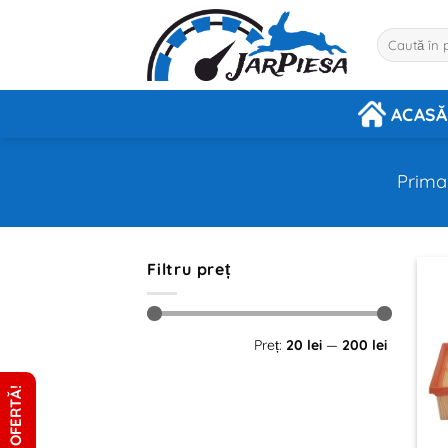
Sari
la
Caută
după:
conținut
ACASĂ
Prima
Filtru preț
Preț
Preț
Preț:
20 lei
—
200 lei
minim
maxim
CERE OFERTĂ!