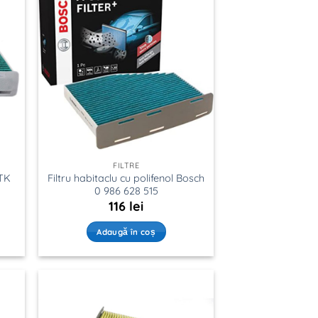
FILTRE
ATK
Filtru habitaclu cu polifenol Bosch
0 986 628 515
116
lei
Adaugă în coș