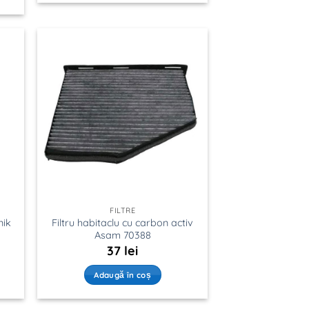
FILTRE
nik
Filtru habitaclu cu carbon activ
Asam 70388
37
lei
Adaugă în coș