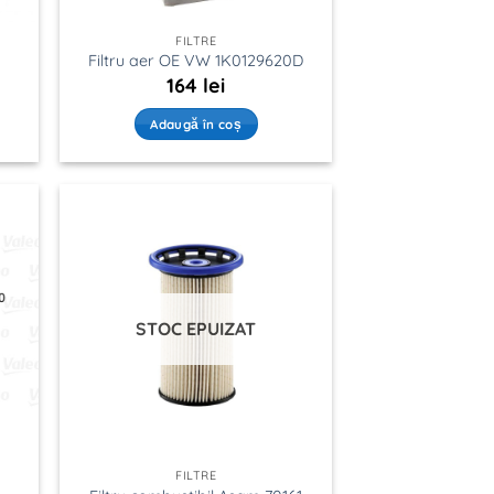
FILTRE
Filtru aer OE VW 1K0129620D
164
lei
Adaugă în coș
STOC EPUIZAT
FILTRE