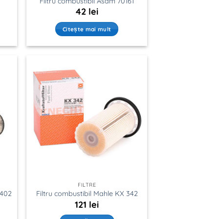
Filtru combustibil Asam 70161
42
lei
Citește mai mult
FILTRE
 402
Filtru combustibil Mahle KX 342
121
lei