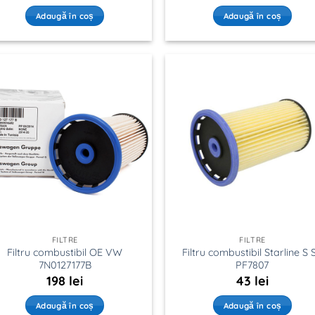
Adaugă în coș
Adaugă în coș
FILTRE
FILTRE
Filtru combustibil OE VW
Filtru combustibil Starline S 
7N0127177B
PF7807
198
lei
43
lei
Adaugă în coș
Adaugă în coș