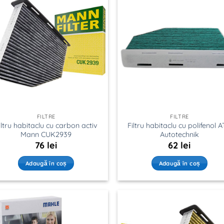
FILTRE
FILTRE
iltru habitaclu cu carbon activ
Filtru habitaclu cu polifenol 
Mann CUK2939
Autotechnik
76
lei
62
lei
Adaugă în coș
Adaugă în coș