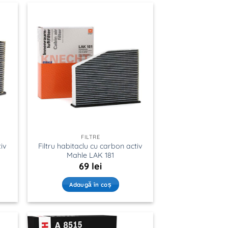
FILTRE
tiv
Filtru habitaclu cu carbon activ
Mahle LAK 181
69
lei
Adaugă în coș