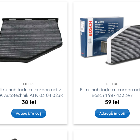
FILTRE
FILTRE
iltru habitaclu cu carbon activ
Filtru habitaclu cu carbon ac
K Autotechnik ATK 03 04 023K
Bosch 1 987 432 397
38
lei
59
lei
Adaugă în coș
Adaugă în coș