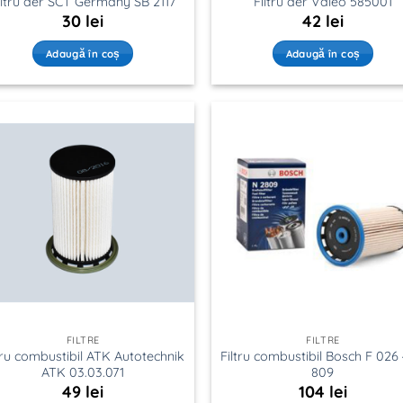
iltru aer SCT Germany SB 2117
Filtru aer Valeo 585001
30
lei
42
lei
Adaugă în coș
Adaugă în coș
FILTRE
FILTRE
tru combustibil ATK Autotechnik
Filtru combustibil Bosch F 026
ATK 03.03.071
809
49
lei
104
lei