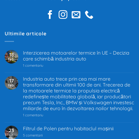
Ultimile articole
Interzicerea motoarelor termice în UE – Decizia
18
care schimbă industria auto
feb.
la
1 comentariu
Interzicerea
motoarelor
termice
Industria auto trece prin cea mai mare
17
în
transformare din ultimii 100 de ani. Trecerea de
feb.
UE
–
la motoarele termice la propulsia electrică
Decizia
redefinește mobilitatea globală, iar producători
care
precum Tesla, Inc., BMW și Volkswagen investesc
schimbă
industria
miliarde de euro în dezvoltarea noilor tehnologii.
auto
la
1 comentariu
Industria
auto
trece
Filtrul de Polen pentru habitaclul mașinii
23
prin
iul.
la
cea
5 comentarii
Filtrul
mai