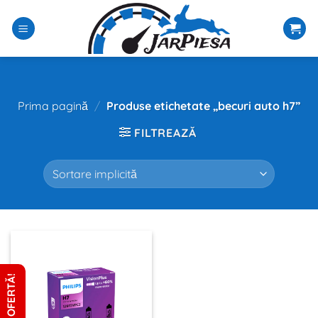
Sari
la
conținut
Prima pagină
/
Produse etichetate „becuri auto h7”
FILTREAZĂ
CERE OFERTĂ!