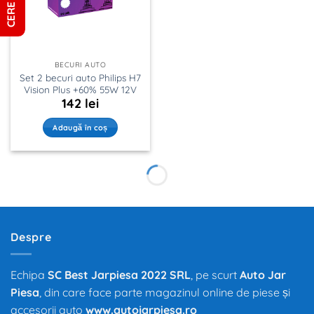
BECURI AUTO
Set 2 becuri auto Philips H7
Vision Plus +60% 55W 12V
142
lei
Adaugă în coș
Despre
Echipa
SC Best Jarpiesa 2022 SRL
, pe scurt
Auto Jar
Piesa
, din care face parte magazinul online de piese și
accesorii auto
www.autojarpiesa.ro