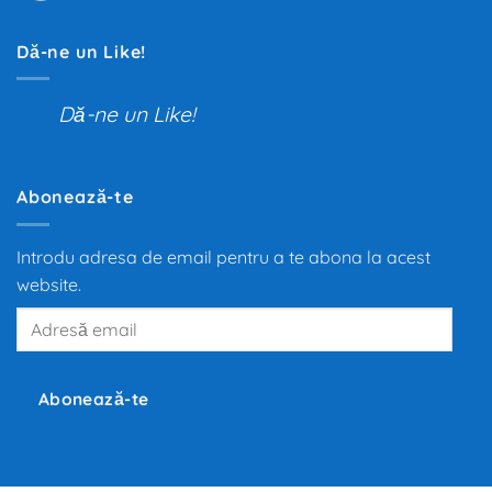
de
mare
Polen
transformare
pentru
din
Dă-ne un Like!
habitaclul
ultimii
mașinii
100
de
ani.
Dă-ne un Like!
Trecerea
de
la
motoarele
termice
la
Abonează-te
propulsia
electrică
redefinește
mobilitatea
Introdu adresa de email pentru a te abona la acest
globală,
iar
website.
producători
precum
Tesla,
Adresă
Inc.,
email
BMW
și
Volkswagen
investesc
Abonează-te
miliarde
de
euro
în
dezvoltarea
noilor
tehnologii.