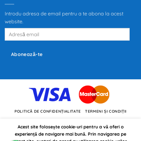
la
propulsia
electrică
Introdu adresa de email pentru a te abona la acest
redefinește
mobilitatea
website.
globală,
iar
Adresă
producători
precum
email
Tesla,
Inc.,
BMW
și
Abonează-te
Volkswagen
investesc
miliarde
de
euro
în
dezvoltarea
noilor
tehnologii.
POLITICĂ DE CONFIDENȚIALITATE
TERMENI ȘI CONDIȚII
Acest site folosește cookie-uri pentru a vă oferi o
experiență de navigare mai bună. Prin navigarea pe