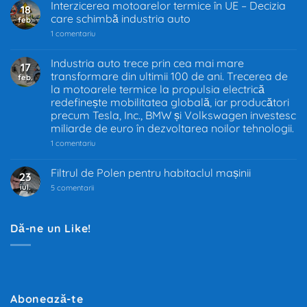
Interzicerea motoarelor termice în UE – Decizia
18
care schimbă industria auto
feb.
la
1 comentariu
Interzicerea
motoarelor
termice
Industria auto trece prin cea mai mare
17
în
transformare din ultimii 100 de ani. Trecerea de
feb.
UE
–
la motoarele termice la propulsia electrică
Decizia
redefinește mobilitatea globală, iar producători
care
precum Tesla, Inc., BMW și Volkswagen investesc
schimbă
industria
miliarde de euro în dezvoltarea noilor tehnologii.
auto
la
1 comentariu
Industria
auto
trece
Filtrul de Polen pentru habitaclul mașinii
23
prin
iul.
la
cea
5 comentarii
Filtrul
mai
de
mare
Polen
transformare
pentru
din
Dă-ne un Like!
habitaclul
ultimii
mașinii
100
de
ani.
Trecerea
de
la
motoarele
Abonează-te
termice