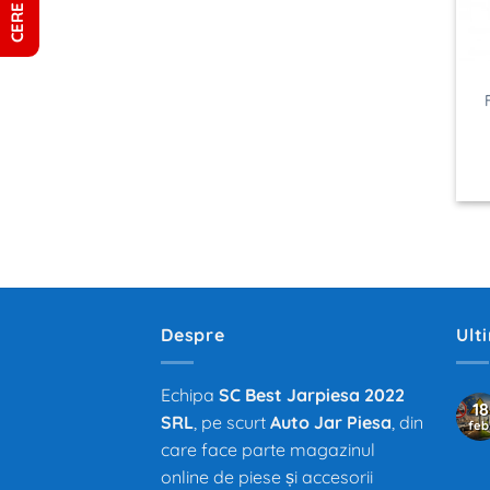
Despre
Ult
Echipa
SC Best Jarpiesa 2022
18
SRL
, pe scurt
Auto Jar Piesa
, din
feb
care face parte magazinul
online de piese și accesorii