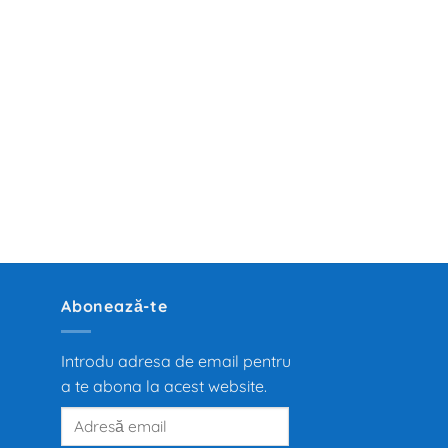
Abonează-te
Introdu adresa de email pentru
a te abona la acest website.
Adresă
email