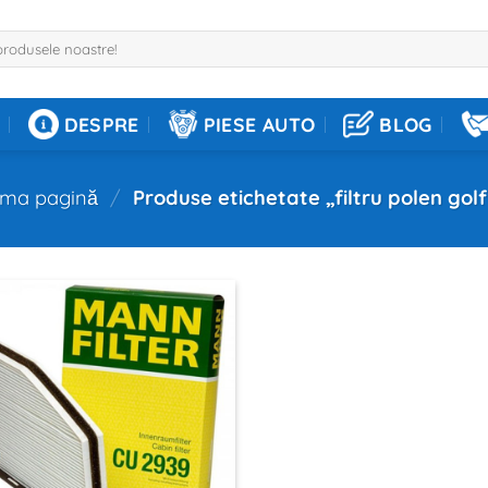
DESPRE
PIESE AUTO
BLOG
ima pagină
/
Produse etichetate „filtru polen golf