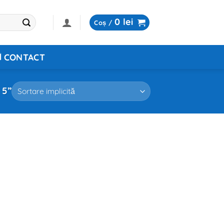
0
lei
Coș /
CONTACT
 5”