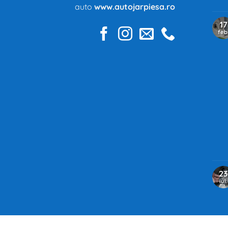
auto
www.autojarpiesa.ro
17
feb
23
iul.