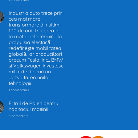
Interzicerea
motoarelor
termice
Industria auto trece prin
în
cea mai mare
.
UE
–
transformare din ultimii
Decizia
100 de ani. Trecerea de
care
la motoarele termice la
schimbă
industria
propulsia electrică
auto
redefinește mobilitatea
globală, iar producători
precum Tesla, Inc., BMW
și Volkswagen investesc
miliarde de euro în
dezvoltarea noilor
tehnologii.
la
1 comentariu
Industria
auto
trece
Filtrul de Polen pentru
prin
habitaclul mașinii
cea
mai
la
5 comentarii
mare
Filtrul
transformare
de
din
Polen
ultimii
pentru
100
habitaclul
de