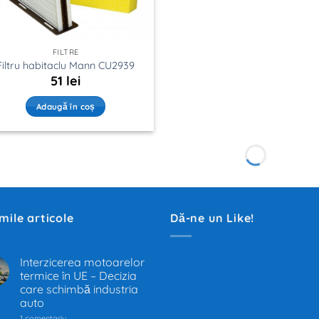
FILTRE
Filtru habitaclu Mann CU2939
51
lei
Adaugă în coș
imile articole
Dă-ne un Like!
Interzicerea motoarelor
termice în UE – Decizia
.
care schimbă industria
auto
la
1 comentariu