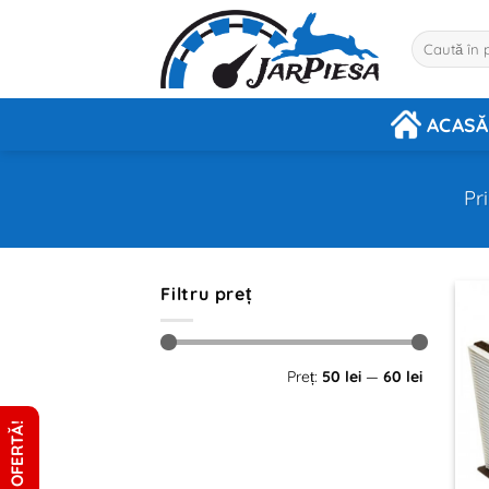
Sari
la
Caută
după:
conținut
ACASĂ
Pr
Filtru preț
Preț
Preț
Preț:
50 lei
—
60 lei
minim
maxim
CERE OFERTĂ!