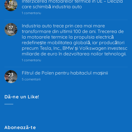
Interzicerea motoarelor termice în UE – Decizia
18
care schimbă industria auto
feb.
la
1 comentariu
Interzicerea
motoarelor
termice
Industria auto trece prin cea mai mare
17
în
transformare din ultimii 100 de ani. Trecerea de
feb.
UE
–
la motoarele termice la propulsia electrică
Decizia
redefinește mobilitatea globală, iar producători
care
precum Tesla, Inc., BMW și Volkswagen investesc
schimbă
industria
miliarde de euro în dezvoltarea noilor tehnologii.
auto
la
1 comentariu
Industria
auto
trece
Filtrul de Polen pentru habitaclul mașinii
23
prin
iul.
la
cea
5 comentarii
Filtrul
mai
de
mare
Polen
transformare
pentru
din
Dă-ne un Like!
habitaclul
ultimii
mașinii
100
de
ani.
Trecerea
de
la
motoarele
Abonează-te
termice