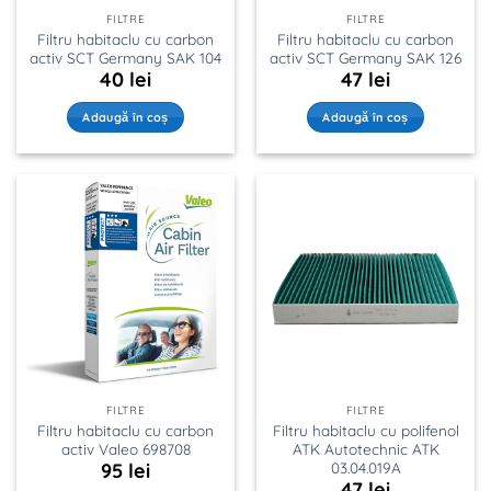
FILTRE
FILTRE
Filtru habitaclu cu carbon
Filtru habitaclu cu carbon
activ SCT Germany SAK 104
activ SCT Germany SAK 126
40
lei
47
lei
Adaugă în coș
Adaugă în coș
FILTRE
FILTRE
Filtru habitaclu cu carbon
Filtru habitaclu cu polifenol
activ Valeo 698708
ATK Autotechnic ATK
03.04.019A
95
lei
47
lei