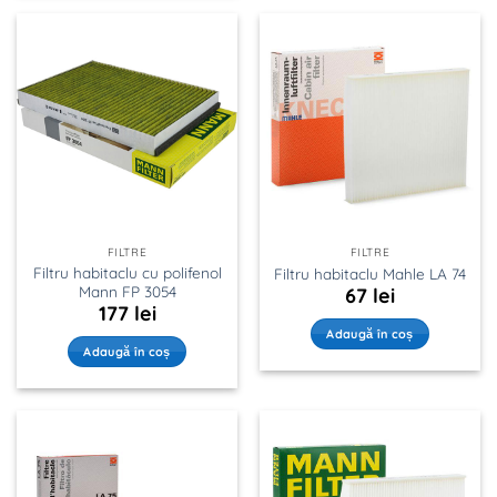
FILTRE
FILTRE
Filtru habitaclu cu polifenol
Filtru habitaclu Mahle LA 74
Mann FP 3054
67
lei
177
lei
Adaugă în coș
Adaugă în coș