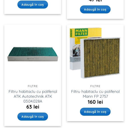
Adaugă în coș
Adaugă în coș
FILTRE
FILTRE
Filtru habitaclu cu polifenol
Filtru habitaclu cu polifenol
ATK Autotechnik ATK
Mann FP 2757
03.04.028A
160
lei
63
lei
Adaugă în coș
Adaugă în coș