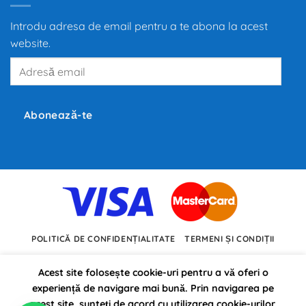
la
propulsia
electrică
Introdu adresa de email pentru a te abona la acest
redefinește
mobilitatea
website.
globală,
iar
Adresă
producători
precum
email
Tesla,
Inc.,
BMW
și
Abonează-te
Volkswagen
investesc
miliarde
de
euro
în
dezvoltarea
noilor
tehnologii.
POLITICĂ DE CONFIDENȚIALITATE
TERMENI ȘI CONDIȚII
Acest site folosește cookie-uri pentru a vă oferi o
experiență de navigare mai bună. Prin navigarea pe
acest site, sunteți de acord cu utilizarea cookie-urilor.