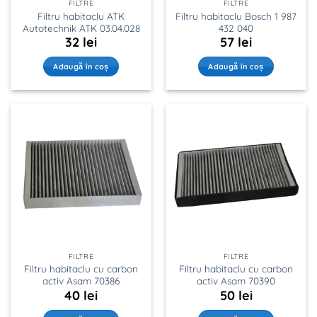
FILTRE
FILTRE
Filtru habitaclu ATK
Filtru habitaclu Bosch 1 987
Autotechnik ATK 03.04.028
432 040
32
lei
57
lei
Adaugă în coș
Adaugă în coș
FILTRE
FILTRE
Filtru habitaclu cu carbon
Filtru habitaclu cu carbon
activ Asam 70386
activ Asam 70390
40
lei
50
lei