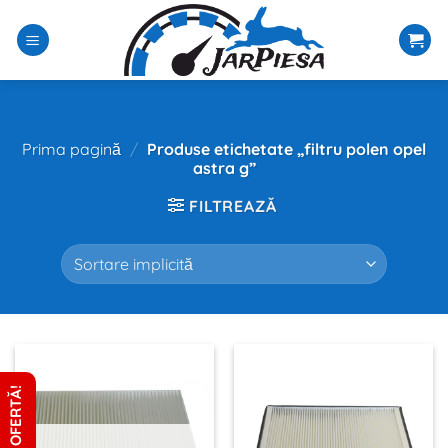
Sari
la
conținut
Prima pagină
/
Produse etichetate „filtru polen opel
astra g”
FILTREAZĂ
CERE OFERTĂ!