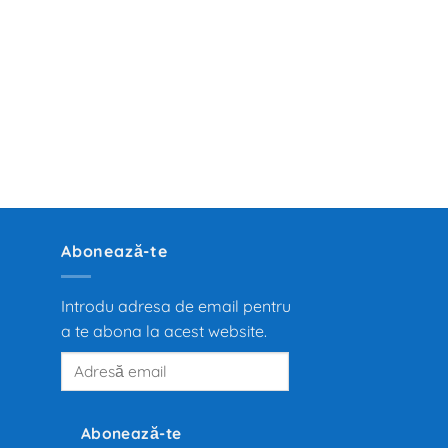
Abonează-te
Introdu adresa de email pentru
a te abona la acest website.
Adresă
email
Abonează-te