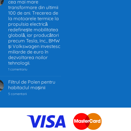
cea mai mare
.
UE
–
transformare din ultimii
Decizia
100 de ani. Trecerea de
care
la motoarele termice la
schimbă
industria
propulsia electrică
auto
redefinește mobilitatea
globală, iar producători
precum Tesla, Inc., BMW
și Volkswagen investesc
miliarde de euro în
dezvoltarea noilor
tehnologii.
la
1 comentariu
Industria
auto
trece
Filtrul de Polen pentru
prin
habitaclul mașinii
cea
mai
la
5 comentarii
mare
Filtrul
transformare
de
din
Polen
ultimii
pentru
100
habitaclul
de
mașinii
ani.
Trecerea
de
la