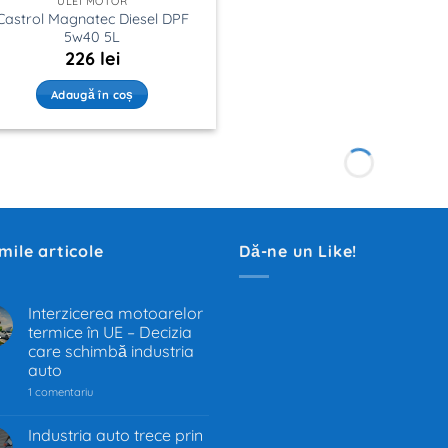
ULEI MOTOR
Castrol Magnatec Diesel DPF
5w40 5L
226
lei
Adaugă în coș
imile articole
Dă-ne un Like!
Interzicerea motoarelor
termice în UE – Decizia
.
care schimbă industria
auto
la
1 comentariu
Interzicerea
motoarelor
termice
Industria auto trece prin
în