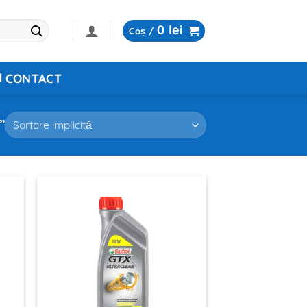
0
lei
Coș /
CONTACT
”