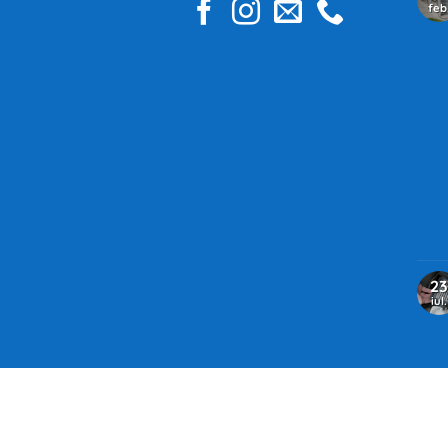
feb
23
iul.