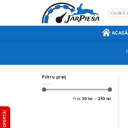
Sari
la
Caută
după:
conținut
ACASĂ
Filtru preț
Preț
Preț
Preț:
30 lei
—
230 lei
minim
maxim
CERE OFERTĂ!