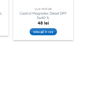
ULEI MOTOR
Castrol Magnatec Diesel DPF
1L
5w40 1L
48
lei
Adaugă în coș