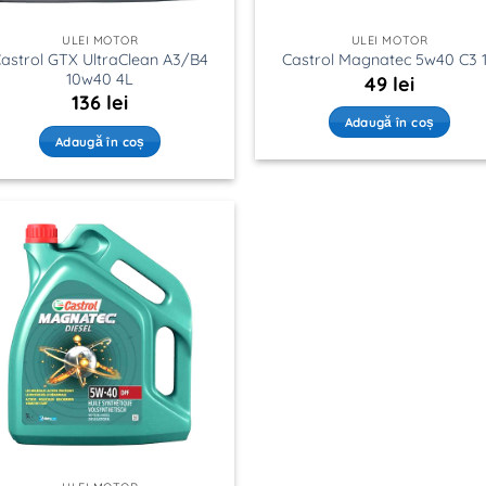
ULEI MOTOR
ULEI MOTOR
astrol GTX UltraClean A3/B4
Castrol Magnatec 5w40 C3 
10w40 4L
49
lei
136
lei
Adaugă în coș
Adaugă în coș