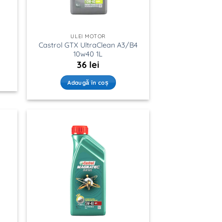
ULEI MOTOR
Castrol GTX UltraClean A3/B4
10w40 1L
36
lei
Adaugă în coș