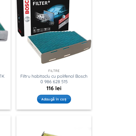
FILTRE
ATK
Filtru habitaclu cu polifenol Bosch
0 986 628 515
116
lei
Adaugă în coș