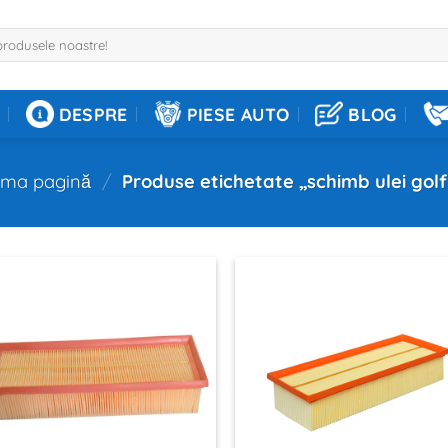
DESPRE
PIESE AUTO
BLOG
ima pagină
/
Produse etichetate „schimb ulei golf