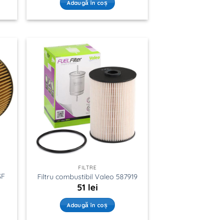
Adaugă în coș
FILTRE
SF
Filtru combustibil Valeo 587919
51
lei
Adaugă în coș