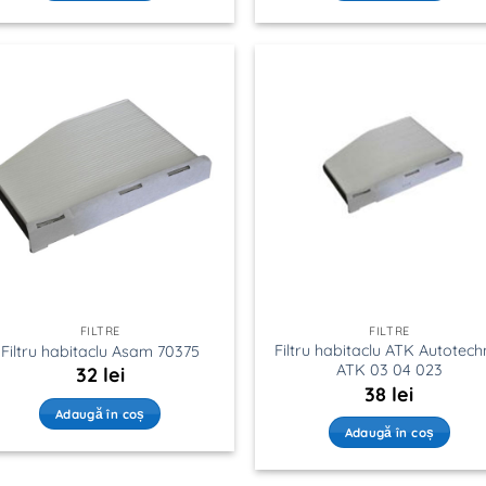
FILTRE
FILTRE
Filtru habitaclu ATK Autotech
Filtru habitaclu Asam 70375
ATK 03 04 023
32
lei
38
lei
Adaugă în coș
Adaugă în coș