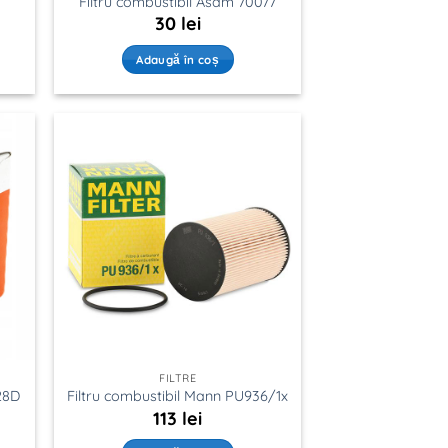
Filtru combustibil Asam 70077
30
lei
Adaugă în coș
FILTRE
28D
Filtru combustibil Mann PU936/1x
113
lei