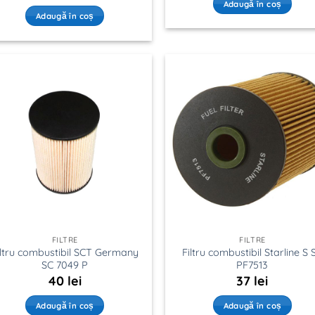
Adaugă în coș
Adaugă în coș
FILTRE
FILTRE
iltru combustibil SCT Germany
Filtru combustibil Starline S 
SC 7049 P
PF7513
40
lei
37
lei
Adaugă în coș
Adaugă în coș