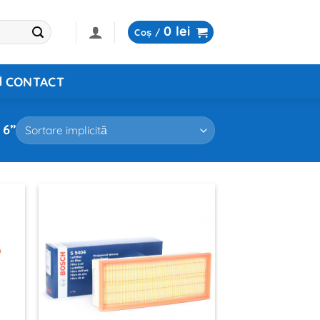
0
lei
Coș /
CONTACT
 6”