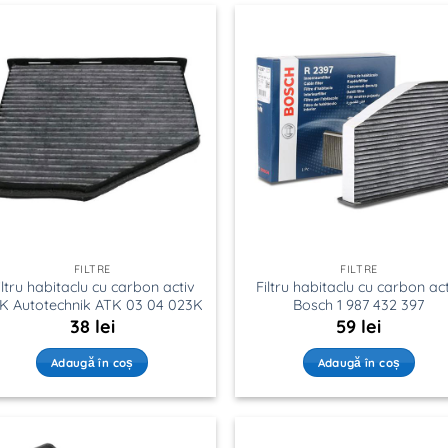
FILTRE
FILTRE
iltru habitaclu cu carbon activ
Filtru habitaclu cu carbon ac
K Autotechnik ATK 03 04 023K
Bosch 1 987 432 397
38
lei
59
lei
Adaugă în coș
Adaugă în coș