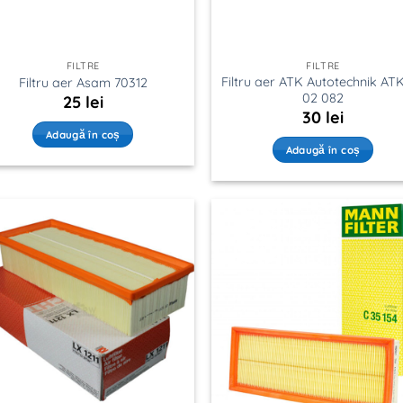
FILTRE
FILTRE
Filtru aer ATK Autotechnik AT
Filtru aer Asam 70312
02 082
25
lei
30
lei
Adaugă în coș
Adaugă în coș