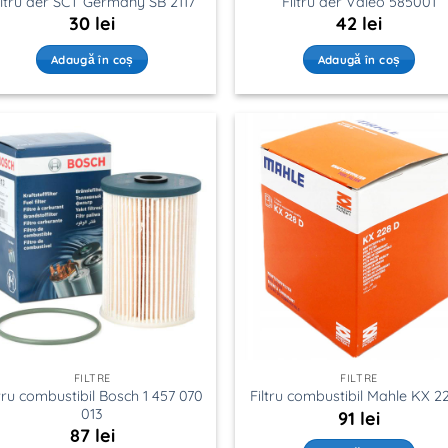
iltru aer SCT Germany SB 2117
Filtru aer Valeo 585001
30
lei
42
lei
Adaugă în coș
Adaugă în coș
FILTRE
FILTRE
ltru combustibil Bosch 1 457 070
Filtru combustibil Mahle KX 2
013
91
lei
87
lei