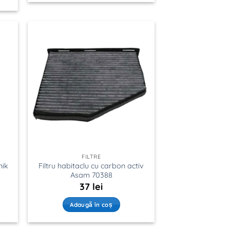
FILTRE
nik
Filtru habitaclu cu carbon activ
Asam 70388
37
lei
Adaugă în coș