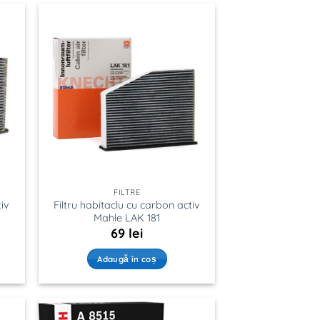
FILTRE
tiv
Filtru habitaclu cu carbon activ
Mahle LAK 181
69
lei
Adaugă în coș