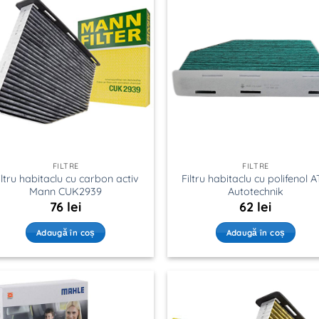
FILTRE
FILTRE
iltru habitaclu cu carbon activ
Filtru habitaclu cu polifenol 
Mann CUK2939
Autotechnik
76
lei
62
lei
Adaugă în coș
Adaugă în coș