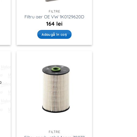
FILTRE
Filtru aer OE VW 1K0129620D
164
lei
Adaugă în coș
FILTRE