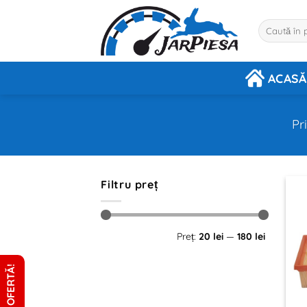
Sari
la
Caută
după:
conținut
ACASĂ
Pr
Filtru preț
Preț
Preț
Preț:
20 lei
—
180 lei
minim
maxim
CERE OFERTĂ!