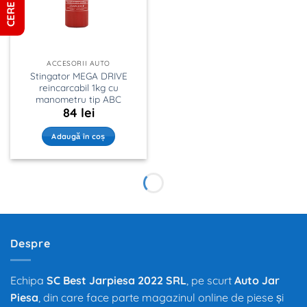
ACCESORII AUTO
Stingator MEGA DRIVE
reincarcabil 1kg cu
manometru tip ABC
84
lei
Adaugă în coș
Despre
Echipa
SC Best Jarpiesa 2022 SRL
, pe scurt
Auto Jar
Piesa
, din care face parte magazinul online de piese și