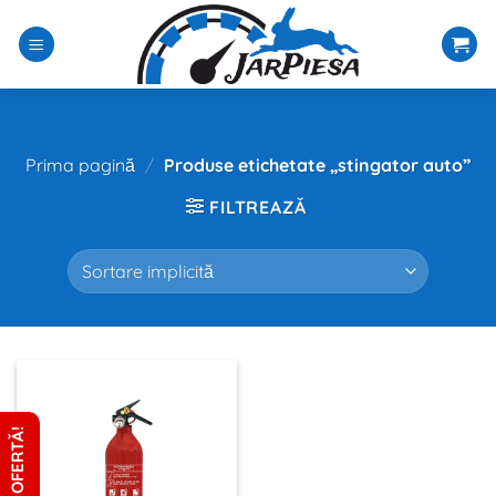
Sari
la
conținut
Prima pagină
/
Produse etichetate „stingator auto”
FILTREAZĂ
CERE OFERTĂ!