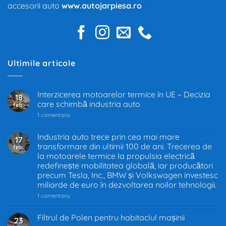
accesorii auto
www.autojarpiesa.ro
Ultimile articole
Interzicerea motoarelor termice în UE – Decizia
18
care schimbă industria auto
feb.
la
1 comentariu
Interzicerea
motoarelor
termice
Industria auto trece prin cea mai mare
17
în
transformare din ultimii 100 de ani. Trecerea de
feb.
UE
–
la motoarele termice la propulsia electrică
Decizia
redefinește mobilitatea globală, iar producători
care
precum Tesla, Inc., BMW și Volkswagen investesc
schimbă
industria
miliarde de euro în dezvoltarea noilor tehnologii.
auto
la
1 comentariu
Industria
auto
trece
Filtrul de Polen pentru habitaclul mașinii
23
prin