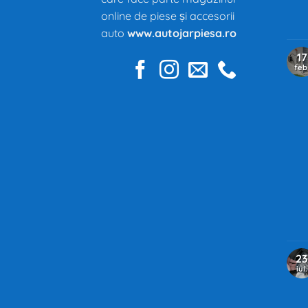
online de piese și accesorii
auto
www.autojarpiesa.ro
17
feb
23
iul.