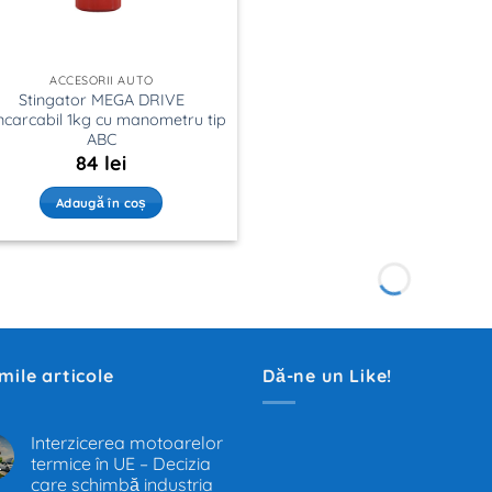
ACCESORII AUTO
Stingator MEGA DRIVE
ncarcabil 1kg cu manometru tip
ABC
84
lei
Adaugă în coș
imile articole
Dă-ne un Like!
Interzicerea motoarelor
termice în UE – Decizia
.
care schimbă industria