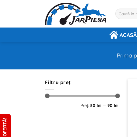
Sari
la
Caută
după:
conținut
ACASĂ
Prima 
Filtru preț
Preț
Preț
Preț:
80 lei
—
90 lei
minim
maxim
CERE OFERTĂ!