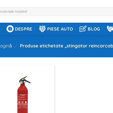
DESPRE
PIESE AUTO
BLOG
pagină
/
Produse etichetate „stingator reincarcab