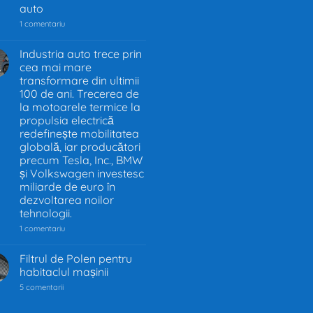
auto
la
1 comentariu
Interzicerea
motoarelor
termice
Industria auto trece prin
în
cea mai mare
.
UE
–
transformare din ultimii
Decizia
100 de ani. Trecerea de
care
la motoarele termice la
schimbă
industria
propulsia electrică
auto
redefinește mobilitatea
globală, iar producători
precum Tesla, Inc., BMW
și Volkswagen investesc
miliarde de euro în
dezvoltarea noilor
tehnologii.
la
1 comentariu
Industria
auto
trece
Filtrul de Polen pentru
prin
habitaclul mașinii
cea
mai
la
5 comentarii
mare
Filtrul
transformare
de
din