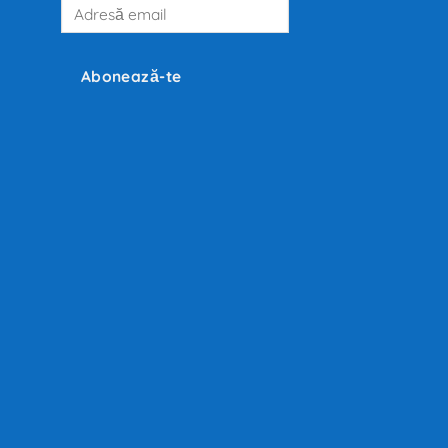
Adresă
email
Abonează-te