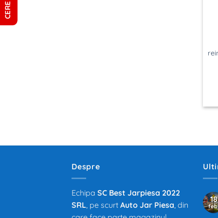
rei
Despre
Ult
Echipa
SC Best Jarpiesa 2022
18
SRL
, pe scurt
Auto Jar Piesa
, din
feb
care face parte magazinul