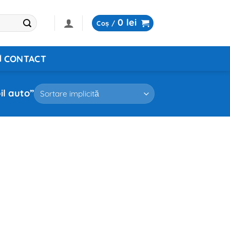
0
lei
Coș /
CONTACT
il auto”