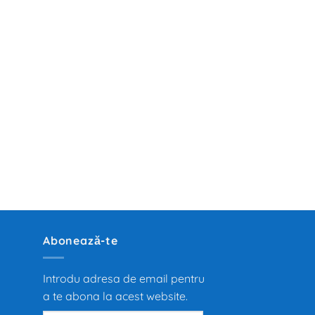
Abonează-te
Introdu adresa de email pentru
a te abona la acest website.