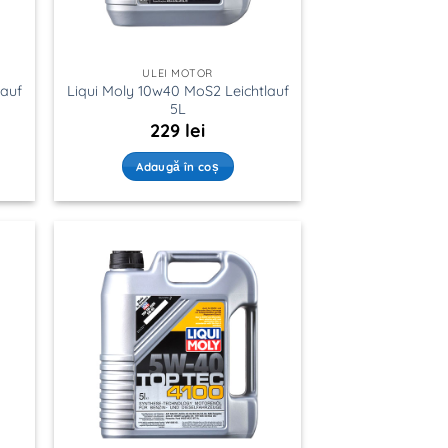
ULEI MOTOR
lauf
Liqui Moly 10w40 MoS2 Leichtlauf
5L
229
lei
Adaugă în coș