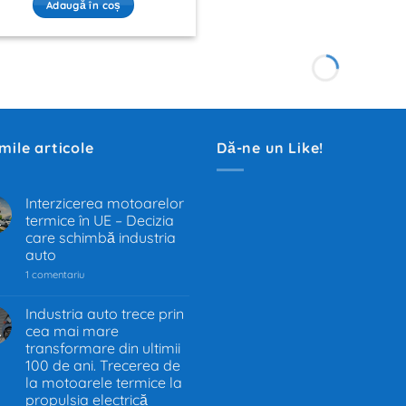
Adaugă în coș
imile articole
Dă-ne un Like!
Interzicerea motoarelor
termice în UE – Decizia
.
care schimbă industria
auto
la
1 comentariu
Interzicerea
motoarelor
termice
Industria auto trece prin
în
cea mai mare
.
UE
–
transformare din ultimii
Decizia
100 de ani. Trecerea de
care
la motoarele termice la
schimbă
industria
propulsia electrică
auto