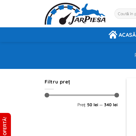
Sari
la
Caută
după:
conținut
ACASĂ
Filtru preț
Preț
Preț
Preț:
50 lei
—
340 lei
minim
maxim
CERE OFERTĂ!