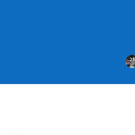
23
iul.