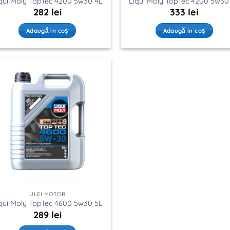
qui Moly TopTec 4200 5w30 4L
Liqui Moly TopTec 4200 5w30
282
lei
333
lei
Adaugă în coș
Adaugă în coș
ULEI MOTOR
qui Moly TopTec 4600 5w30 5L
289
lei