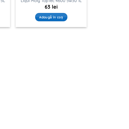
 5L
Liqui Moly TopTec 4600 5w30 1L
63
lei
Adaugă în coș