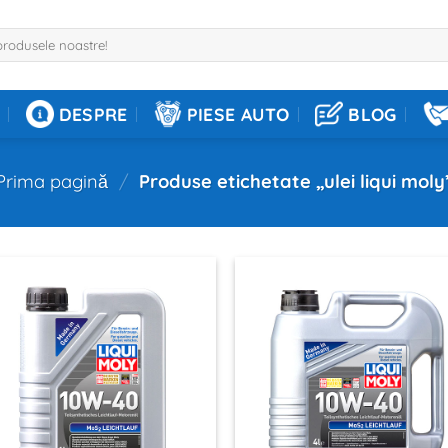
DESPRE
PIESE AUTO
BLOG
Prima pagină
/
Produse etichetate „ulei liqui moly