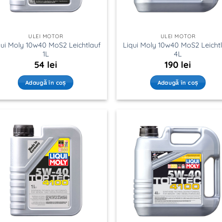
ULEI MOTOR
ULEI MOTOR
qui Moly 10w40 MoS2 Leichtlauf
Liqui Moly 10w40 MoS2 Leicht
1L
4L
54
lei
190
lei
Adaugă în coș
Adaugă în coș