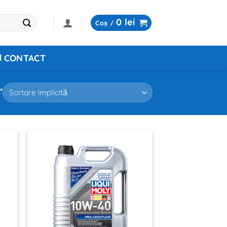
0
lei
Coș /
CONTACT
”