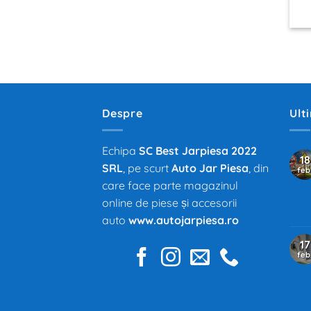
Despre
Ult
Echipa
SC Best Jarpiesa 2022
18
SRL
, pe scurt
Auto Jar Piesa
, din
feb
care face parte magazinul
online de piese și accesorii
auto
www.autojarpiesa.ro
17
feb