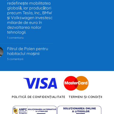
redefinește mobilitatea
globală, iar producători
precum Tesla, Inc., BMW
și Volkswagen investesc
miliarde de euro în
dezvoltarea noilor
tehnologii.
la
1 comentariu
Industria
auto
trece
Filtrul de Polen pentru
prin
habitaclul mașinii
cea
mai
la
5 comentarii
mare
Filtrul
transformare
de
din
Polen
ultimii
pentru
100
habitaclul
de
mașinii
ani.
Trecerea
de
la
motoarele
POLITICĂ DE CONFIDENȚIALITATE
TERMENI ȘI CONDIȚII
termice
la
propulsia
electrică
redefinește
mobilitatea