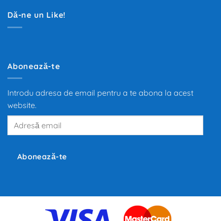
Polen
transformare
pentru
din
Dă-ne un Like!
habitaclul
ultimii
mașinii
100
de
ani.
Trecerea
de
la
motoarele
Abonează-te
termice
la
propulsia
electrică
Introdu adresa de email pentru a te abona la acest
redefinește
mobilitatea
website.
globală,
iar
Adresă
producători
precum
email
Tesla,
Inc.,
BMW
și
Abonează-te
Volkswagen
investesc
miliarde
de
euro
în
dezvoltarea
noilor
tehnologii.