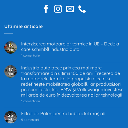
Ultimile articole
Interzicerea motoarelor termice în UE – Decizia
18
care schimbă industria auto
feb.
la
1 comentariu
Interzicerea
motoarelor
termice
Industria auto trece prin cea mai mare
17
în
transformare din ultimii 100 de ani. Trecerea de
feb.
UE
–
la motoarele termice la propulsia electrică
Decizia
redefinește mobilitatea globală, iar producători
care
precum Tesla, Inc., BMW și Volkswagen investesc
schimbă
industria
miliarde de euro în dezvoltarea noilor tehnologii.
auto
la
1 comentariu
Industria
auto
trece
Filtrul de Polen pentru habitaclul mașinii
23
prin
iul.
la
cea
5 comentarii
Filtrul
mai
de
mare