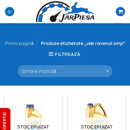
Sari
la
conținut
Prima pagină
/
Produse etichetate „ulei ravenol smp”
FILTREAZĂ
CERE OFERTĂ!
STOC EPUIZAT
STOC EPUIZAT