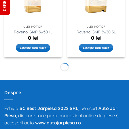
ULEI MOTOR
ULEI MOTOR
Ravenol SMP 5w30 1L
Ravenol SMP 5w30 5L
0
lei
0
lei
Citește mai mult
Citește mai mult
Despre
Echipa
SC Best Jarpiesa 2022 SRL
, pe scurt
Auto Jar
Piesa
, din care face parte magazinul online de piese și
accesorii auto
www.autojarpiesa.ro