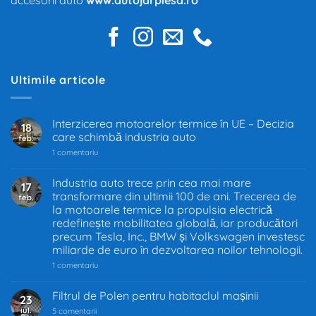
Ultimile articole
Interzicerea motoarelor termice în UE – Decizia
18
care schimbă industria auto
feb.
la
1 comentariu
Interzicerea
motoarelor
termice
Industria auto trece prin cea mai mare
17
în
transformare din ultimii 100 de ani. Trecerea de
feb.
UE
–
la motoarele termice la propulsia electrică
Decizia
redefinește mobilitatea globală, iar producători
care
precum Tesla, Inc., BMW și Volkswagen investesc
schimbă
industria
miliarde de euro în dezvoltarea noilor tehnologii.
auto
la
1 comentariu
Industria
auto
trece
Filtrul de Polen pentru habitaclul mașinii
23
prin
iul.
la
cea
5 comentarii