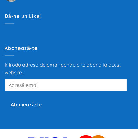
Filtrul
mai
de
mare
Polen
transformare
pentru
din
Dă-ne un Like!
habitaclul
ultimii
mașinii
100
de
ani.
Trecerea
de
la
motoarele
Abonează-te
termice
la
propulsia
electrică
Introdu adresa de email pentru a te abona la acest
redefinește
mobilitatea
website.
globală,
iar
Adresă
producători
precum
email
Tesla,
Inc.,
BMW
și
Abonează-te
Volkswagen
investesc
miliarde
de
euro
în
dezvoltarea
noilor
tehnologii.