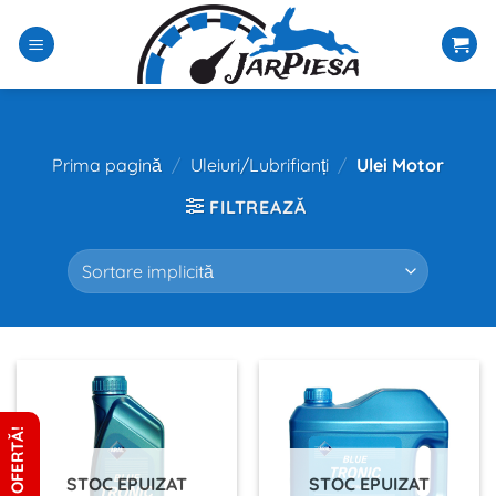
Sari
la
conținut
Prima pagină
/
Uleiuri/Lubrifianți
/
Ulei Motor
FILTREAZĂ
CERE OFERTĂ!
STOC EPUIZAT
STOC EPUIZAT