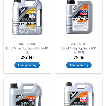
ULEI MOTOR
ULEI MOTOR
Liqui Moly TopTec 4100 5w40
Liqui Moly TopTec 4200
5L
5w30 1L
292
lei
79
lei
Adaugă în coș
Adaugă în coș