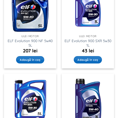
ULEI MOTOR
ULEI MOTOR
ELF Evolution 900 NF 5w40
ELF Evolution 900 SXR 5w30
5L
1L
207
lei
43
lei
Adaugă în coș
Adaugă în coș