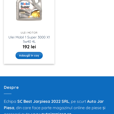
ULEI MOTOR
Ulei Mobil 1 Super 3000 X1
5w40 4L
192
lei
Adaugă în coș
Despre
Echipa
SC Best Jarpiesa 2022 SRL
, pe scurt
Auto Jar
Piesa
, din care face parte magazinul online de piese și
accesorii auto
www.autojarpiesa.ro