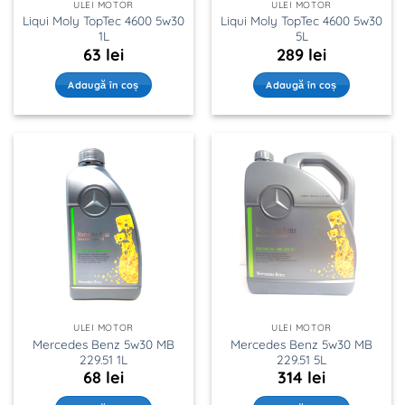
ULEI MOTOR
ULEI MOTOR
Liqui Moly TopTec 4600 5w30
Liqui Moly TopTec 4600 5w30
1L
5L
63
lei
289
lei
Adaugă în coș
Adaugă în coș
ULEI MOTOR
ULEI MOTOR
Mercedes Benz 5w30 MB
Mercedes Benz 5w30 MB
229.51 1L
229.51 5L
68
lei
314
lei