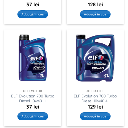
37
lei
128
lei
Adaugă în coș
Adaugă în coș
ULEI MOTOR
ULEI MOTOR
ELF Evolution 700 Turbo
ELF Evolution 700 Turbo
Diesel 10w40 1L
Diesel 10w40 4L
37
lei
129
lei
Adaugă în coș
Adaugă în coș