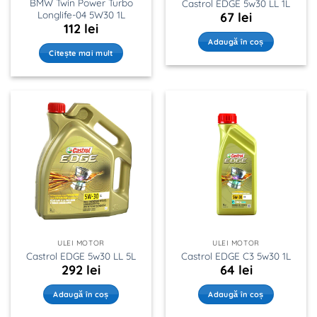
BMW Twin Power Turbo
Castrol EDGE 5w30 LL 1L
Longlife-04 5W30 1L
67
lei
112
lei
Adaugă în coș
Citește mai mult
ULEI MOTOR
ULEI MOTOR
Castrol EDGE 5w30 LL 5L
Castrol EDGE C3 5w30 1L
292
lei
64
lei
Adaugă în coș
Adaugă în coș