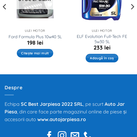
ULEI MOTOR
ULEI MOTOR
ELF Evolution Full-Tech FE
Ford Formula Plus 10w40 5L
5w30 5L
198
lei
233
lei
Citește mai mult
Adaugă în coș
Despre
Echipa
SC Best Jarpiesa 2022 SRL
, pe scurt
Auto Jar
Piesa
, din care face parte magazinul online de piese și
accesorii auto
www.autojarpiesa.ro