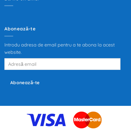
mașinii
100
de
ani.
Trecerea
de
la
motoarele
Abonează-te
termice
la
propulsia
electrică
Introdu adresa de email pentru a te abona la acest
redefinește
mobilitatea
website.
globală,
iar
Adresă
producători
precum
email
Tesla,
Inc.,
BMW
și
Abonează-te
Volkswagen
investesc
miliarde
de
euro
în
dezvoltarea
noilor
tehnologii.