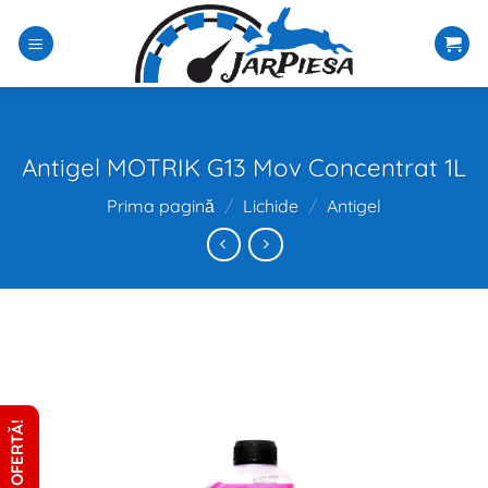
Sari
la
conținut
Antigel MOTRIK G13 Mov Concentrat 1L
Prima pagină
/
Lichide
/
Antigel
CERE OFERTĂ!