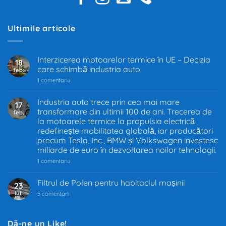
Ultimile articole
Interzicerea motoarelor termice în UE – Decizia
18
care schimbă industria auto
feb.
la
1 comentariu
Interzicerea
motoarelor
termice
Industria auto trece prin cea mai mare
17
în
transformare din ultimii 100 de ani. Trecerea de
feb.
UE
–
la motoarele termice la propulsia electrică
Decizia
redefinește mobilitatea globală, iar producători
care
precum Tesla, Inc., BMW și Volkswagen investesc
schimbă
industria
miliarde de euro în dezvoltarea noilor tehnologii.
auto
la
1 comentariu
Industria
auto
trece
Filtrul de Polen pentru habitaclul mașinii
23
prin
iul.
la
cea
5 comentarii
Filtrul
mai
de
mare
Polen
transformare
pentru
din
Dă-ne un Like!
habitaclul
ultimii