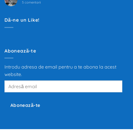
iul.
la
cea
5 comentarii
Filtrul
mai
de
mare
Polen
transformare
pentru
din
Dă-ne un Like!
habitaclul
ultimii
mașinii
100
de
ani.
Trecerea
de
la
motoarele
Abonează-te
termice
la
propulsia
electrică
Introdu adresa de email pentru a te abona la acest
redefinește
mobilitatea
website.
globală,
iar
Adresă
producători
precum
email
Tesla,
Inc.,
BMW
și
Abonează-te
Volkswagen
investesc
miliarde
de
euro
în
dezvoltarea