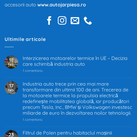
accesorii auto
www.autojarpiesa.ro
Ultimile articole
Interzicerea motoarelor termice în UE – Decizia
18
care schimbă industria auto
feb.
la
1 comentariu
Interzicerea
motoarelor
termice
Industria auto trece prin cea mai mare
17
în
transformare din ultimii 100 de ani. Trecerea de
feb.
UE
–
la motoarele termice la propulsia electrică
Decizia
redefinește mobilitatea globală, iar producători
care
precum Tesla, Inc., BMW și Volkswagen investesc
schimbă
industria
miliarde de euro în dezvoltarea noilor tehnologii.
auto
la
1 comentariu
Industria
auto
trece
Filtrul de Polen pentru habitaclul mașinii
23
prin