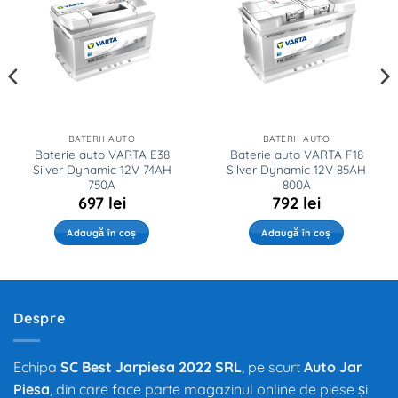
BATERII AUTO
BATERII AUTO
Baterie auto VARTA E38
Baterie auto VARTA F18
Silver Dynamic 12V 74AH
Silver Dynamic 12V 85AH
750A
800A
697
lei
792
lei
Adaugă în coș
Adaugă în coș
Despre
Echipa
SC Best Jarpiesa 2022 SRL
, pe scurt
Auto Jar
Piesa
, din care face parte magazinul online de piese și