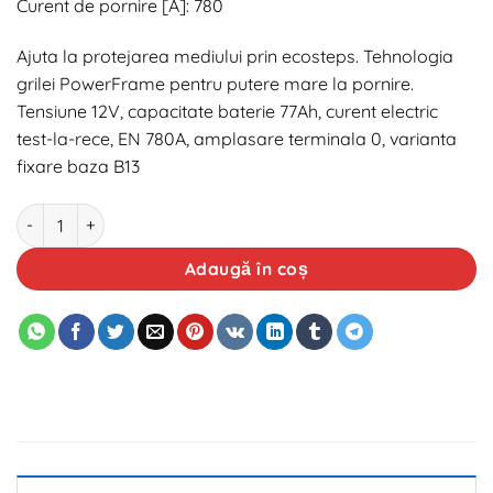
Curent de pornire [A]: 780
Ajuta la protejarea mediului prin ecosteps. Tehnologia
grilei PowerFrame pentru putere mare la pornire.
Tensiune 12V, capacitate baterie 77Ah, curent electric
test-la-rece, EN 780A, amplasare terminala 0, varianta
fixare baza B13
Cantitate Baterie auto VARTA E44 Silver Dynamic 12V 74AH 780
Adaugă în coș