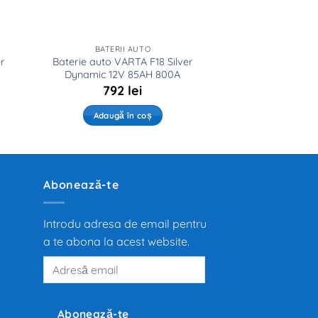
BATERII AUTO
er
Baterie auto VARTA F18 Silver
Dynamic 12V 85AH 800A
792
lei
Adaugă în coș
Abonează-te
Introdu adresa de email pentru
a te abona la acest website.
Adresă
email
Abonează-te