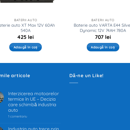
BATERII AUTO
BATERII AUTO
aterie auto XT Max 12V 60Ah
Baterie auto VARTA E44 Silv
540A
Dynamic 12V 74AH 780A
425
lei
707
lei
Adaugă în coș
Adaugă în coș
imile articole
Dă-ne un Like!
Interzicerea motoarelor
termice în UE – Decizia
.
care schimbă industria
auto
la
1 comentariu
Interzicerea
motoarelor
termice
Industria auto trece prin