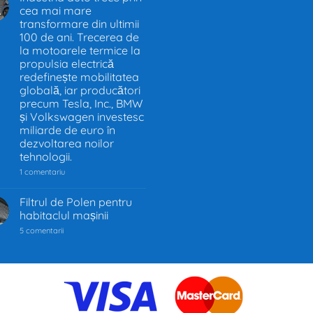
în
cea mai mare
.
UE
–
transformare din ultimii
Decizia
100 de ani. Trecerea de
care
la motoarele termice la
schimbă
industria
propulsia electrică
auto
redefinește mobilitatea
globală, iar producători
precum Tesla, Inc., BMW
și Volkswagen investesc
miliarde de euro în
dezvoltarea noilor
tehnologii.
la
1 comentariu
Industria
auto
trece
Filtrul de Polen pentru
prin
habitaclul mașinii
cea
mai
la
5 comentarii
mare
Filtrul
transformare
de
din
Polen
ultimii
pentru
100
habitaclul
de
mașinii
ani.
Trecerea
de