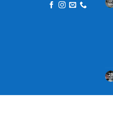
17
feb
23
iul.