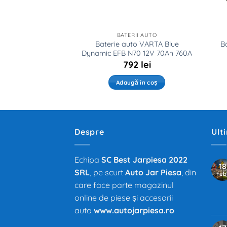
II AUTO
BATERII AUTO
 VARTA F17 Blue
Baterie auto VARTA Blue
B
2V 80AH 740A
Dynamic EFB N70 12V 70Ah 760A
1
lei
792
lei
ă în coș
Adaugă în coș
Despre
Ult
Echipa
SC Best Jarpiesa 2022
18
SRL
, pe scurt
Auto Jar Piesa
, din
feb
care face parte magazinul
online de piese și accesorii
auto
www.autojarpiesa.ro