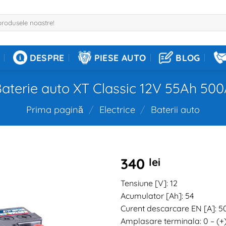
DESPRE
PIESE AUTO
BLOG
aterie auto XT Classic 12V 55Ah 50
Prima pagină
/
Electrice
/
Baterii auto
340
lei
Tensiune [V]: 12
Acumulator [Ah]: 54
Curent descarcare EN [A]: 5
Amplasare terminala: 0 – (+