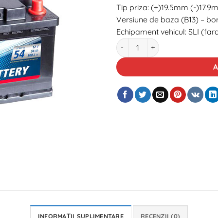
Tip priza: (+)19.5mm (-)17.
Versiune de baza (B13) – bo
Echipament vehicul: SLI (far
Cantitate Baterie auto XT Cla
A
INFORMAȚII SUPLIMENTARE
RECENZII (0)