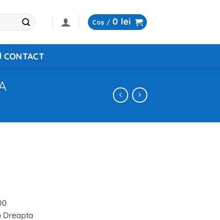
0
lei
Coș /
CONTACT
0A
00
) Dreapta