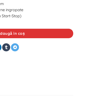
9mm
rne ingropate
a Start-Stop)
ssic 12V 55Ah 500A
daugă în coș