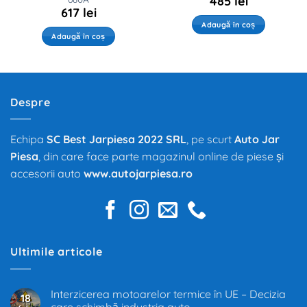
485
lei
617
lei
Adaugă în coș
Adaugă în coș
Despre
Echipa
SC Best Jarpiesa 2022 SRL
, pe scurt
Auto Jar
Piesa
, din care face parte magazinul online de piese și
accesorii auto
www.autojarpiesa.ro
Ultimile articole
Interzicerea motoarelor termice în UE – Decizia
18
care schimbă industria auto