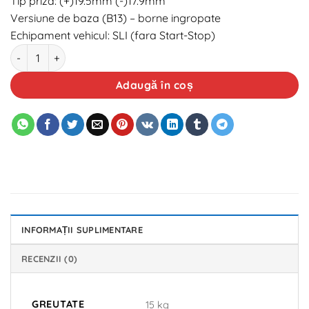
Tip priza: (+)19.5mm (-)17.9mm
Versiune de baza (B13) – borne ingropate
Echipament vehicul: SLI (fara Start-Stop)
Cantitate Baterie auto XT Max 12V 70Ah 640A
Adaugă în coș
INFORMAȚII SUPLIMENTARE
RECENZII (0)
GREUTATE
15 kg