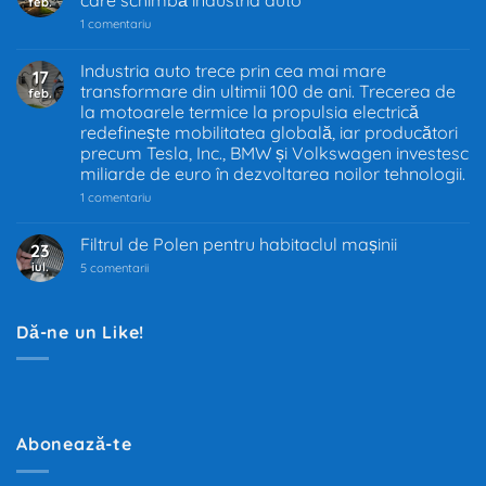
feb.
la
1 comentariu
Interzicerea
motoarelor
termice
Industria auto trece prin cea mai mare
17
în
transformare din ultimii 100 de ani. Trecerea de
feb.
UE
–
la motoarele termice la propulsia electrică
Decizia
redefinește mobilitatea globală, iar producători
care
precum Tesla, Inc., BMW și Volkswagen investesc
schimbă
industria
miliarde de euro în dezvoltarea noilor tehnologii.
auto
la
1 comentariu
Industria
auto
trece
Filtrul de Polen pentru habitaclul mașinii
23
prin
iul.
la
cea
5 comentarii
Filtrul
mai
de
mare
Polen
transformare
pentru
din
Dă-ne un Like!
habitaclul
ultimii
mașinii
100
de
ani.
Trecerea
de
la
motoarele
Abonează-te
termice
la
propulsia