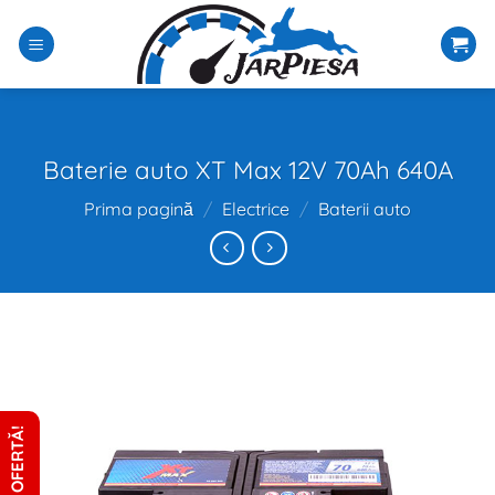
Sari
la
conținut
Baterie auto XT Max 12V 70Ah 640A
Prima pagină
/
Electrice
/
Baterii auto
CERE OFERTĂ!