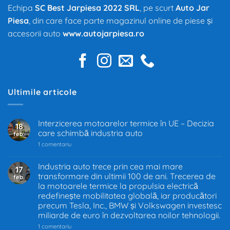
Echipa
SC Best Jarpiesa 2022 SRL
, pe scurt
Auto Jar
Piesa
, din care face parte magazinul online de piese și
accesorii auto
www.autojarpiesa.ro
Ultimile articole
Interzicerea motoarelor termice în UE – Decizia
18
care schimbă industria auto
feb.
la
1 comentariu
Interzicerea
motoarelor
termice
Industria auto trece prin cea mai mare
17
în
transformare din ultimii 100 de ani. Trecerea de
feb.
UE
–
la motoarele termice la propulsia electrică
Decizia
redefinește mobilitatea globală, iar producători
care
precum Tesla, Inc., BMW și Volkswagen investesc
schimbă
industria
miliarde de euro în dezvoltarea noilor tehnologii.
auto
la
1 comentariu