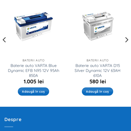
BATERII AUTO
BATERII AUTO
Baterie auto VARTA Blue
Baterie auto VARTA D15
Dynamic EFB N95 12V 95Ah
Silver Dynamic 12V 63AH
850A
610A
1.005
lei
580
lei
Adaugă în coș
Adaugă în coș
Despre