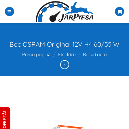
Sari
la
conținut
Bec OSRAM Original 12V H4 60/55 W
Prima pagină
/
Electrice
/
Becuri auto
CERE OFERTĂ!