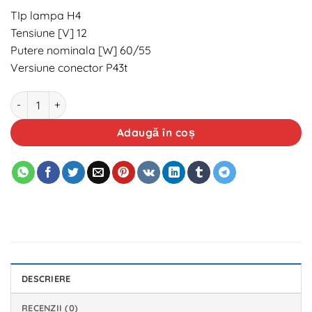
TIp lampa H4
Tensiune [V] 12
Putere nominala [W] 60/55
Versiune conector P43t
Cantitate Bec OSRAM Original 12V H4 60/55 W
Adaugă în coș
DESCRIERE
RECENZII (0)