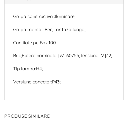
Grupa constructiva :Iluminare;
Grupa montaj :Bec, far faza lunga;
Cantitate pe Bax:100
Buc;Putere nominala [W]:60/55;Tensiune [V]:12;
TIp lampa:H4;
Versiune conector:P43t
PRODUSE SIMILARE