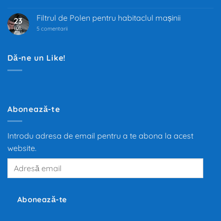
Industria
auto
trece
Filtrul de Polen pentru habitaclul mașinii
23
prin
iul.
la
cea
5 comentarii
Filtrul
mai
de
mare
Polen
transformare
pentru
din
Dă-ne un Like!
habitaclul
ultimii
mașinii
100
de
ani.
Trecerea
de
la
motoarele
Abonează-te
termice
la
propulsia
electrică
Introdu adresa de email pentru a te abona la acest
redefinește
mobilitatea
website.
globală,
iar
Adresă
producători
precum
email
Tesla,
Inc.,
BMW
și
Abonează-te
Volkswagen
investesc
miliarde
de