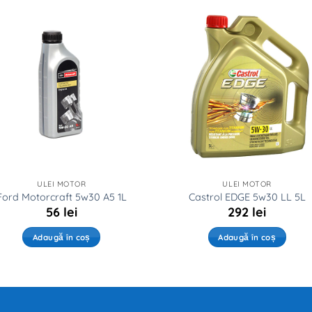
ULEI MOTOR
ULEI MOTOR
Ford Motorcraft 5w30 A5 1L
Castrol EDGE 5w30 LL 5L
56
lei
292
lei
Adaugă în coș
Adaugă în coș