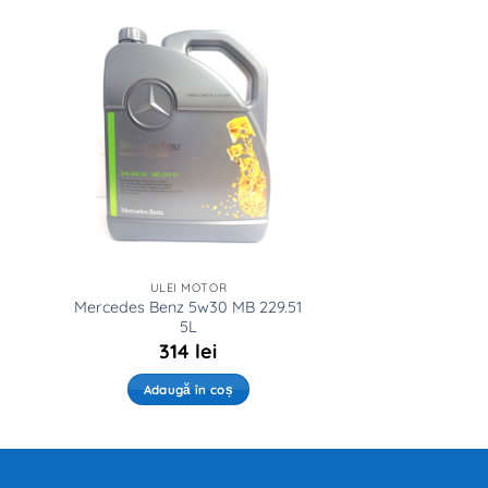
ULEI MOTOR
Mercedes Benz 5w30 MB 229.51
5L
314
lei
Adaugă în coș