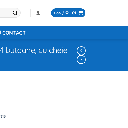
0
lei
Coș /
CONTACT
1 butoane, cu cheie
018