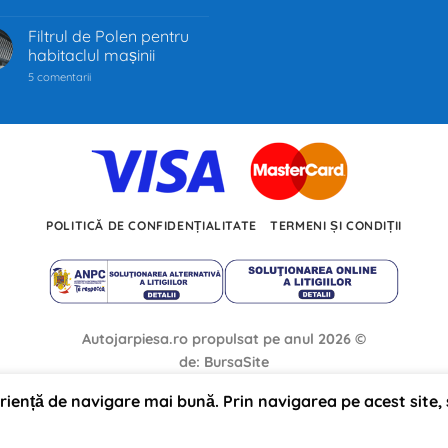
Industria
auto
trece
Filtrul de Polen pentru
prin
habitaclul mașinii
cea
mai
la
5 comentarii
mare
Filtrul
transformare
de
din
Polen
ultimii
pentru
100
habitaclul
de
mașinii
ani.
Trecerea
de
la
motoarele
POLITICĂ DE CONFIDENȚIALITATE
TERMENI ȘI CONDIȚII
termice
la
propulsia
electrică
redefinește
mobilitatea
globală,
iar
producători
Autojarpiesa.ro propulsat pe anul 2026 ©
precum
Tesla,
de: BursaSite
Inc.,
BMW
și
eriență de navigare mai bună. Prin navigarea pe acest site, 
Volkswagen
investesc
miliarde
de