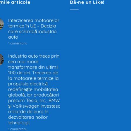
imile articole
Dă-ne un Like!
Interzicerea motoarelor
termice în UE – Decizia
.
care schimbă industria
auto
la
1 comentariu
Interzicerea
motoarelor
termice
Industria auto trece prin
în
cea mai mare
.
UE
–
transformare din ultimii
Decizia
100 de ani. Trecerea de
care
la motoarele termice la
schimbă
industria
propulsia electrică
auto
redefinește mobilitatea
globală, iar producători
precum Tesla, Inc., BMW
și Volkswagen investesc
miliarde de euro în
dezvoltarea noilor
tehnologii.
la
1 comentariu