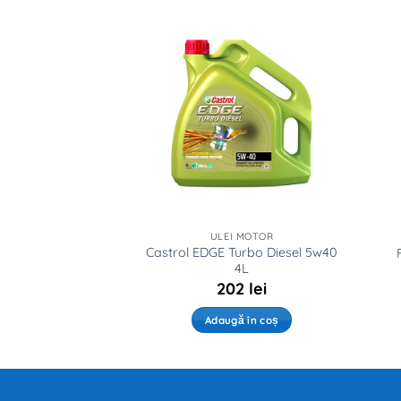
 MOTOR
ULEI MOTOR
Castrol EDGE Turbo Diesel 5w40
 900 SXR 5w30 5L
4L
2
lei
202
lei
ă în coș
Adaugă în coș