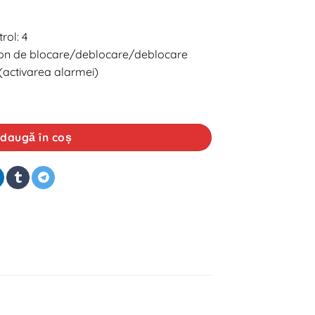
rol: 4
uton de blocare/deblocare/deblocare
(activarea alarmei)
t pentru Skoda Fabia / Octavia, 3+1 butoane, cu cheie
daugă în coș