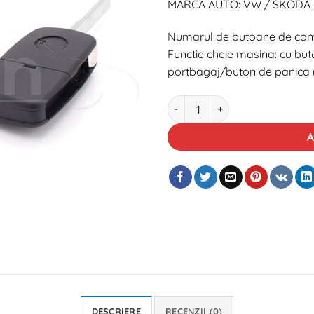
MARCA AUTO: VW / SKODA
Numarul de butoane de cont
Functie cheie masina: cu b
portbagaj/buton de panica 
Cantitate Carcasa cheie contac
A
DESCRIERE
RECENZII (0)