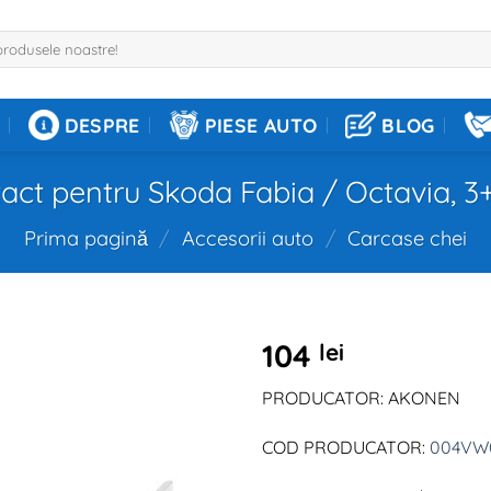
DESPRE
PIESE AUTO
BLOG
act pentru Skoda Fabia / Octavia, 3+
Prima pagină
/
Accesorii auto
/
Carcase chei
104
lei
PRODUCATOR: AKONEN
COD PRODUCATOR:
004VW