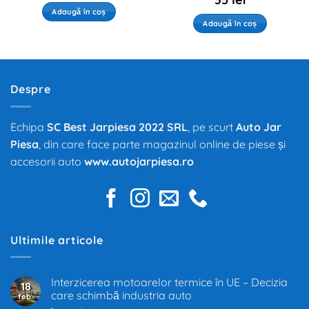
Adaugă în coș
Adaugă în coș
Despre
Echipa
SC Best Jarpiesa 2022 SRL
, pe scurt
Auto Jar
Piesa
, din care face parte magazinul online de piese și
accesorii auto
www.autojarpiesa.ro
Ultimile articole
Interzicerea motoarelor termice în UE – Decizia
18
care schimbă industria auto
feb.