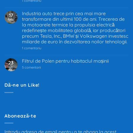
la
1 comentariu
Interzicerea
motoarelor
termice
Industria auto trece prin cea mai mare
17
în
transformare din ultimii 100 de ani. Trecerea de
feb.
UE
–
la motoarele termice la propulsia electrică
Decizia
redefinește mobilitatea globală, iar producători
care
precum Tesla, Inc., BMW și Volkswagen investesc
schimbă
industria
miliarde de euro în dezvoltarea noilor tehnologii.
auto
la
1 comentariu
Industria
auto
trece
Filtrul de Polen pentru habitaclul mașinii
23
prin
iul.
la
cea
5 comentarii
Filtrul
mai
de
mare
Polen
transformare
pentru
din
Dă-ne un Like!
habitaclul
ultimii
mașinii
100
de
ani.
Trecerea
de
la
motoarele
Abonează-te
termice
la
propulsia
electrică
Introdu adresa de email pentru a te abona la acest
redefinește