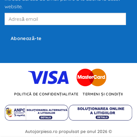
mobilitatea
website.
globală,
iar
Adresă
producători
precum
email
Tesla,
Inc.,
BMW
și
Abonează-te
Volkswagen
investesc
miliarde
de
euro
în
dezvoltarea
noilor
tehnologii.
POLITICĂ DE CONFIDENȚIALITATE
TERMENI ȘI CONDIȚII
Autojarpiesa.ro propulsat pe anul 2026 ©