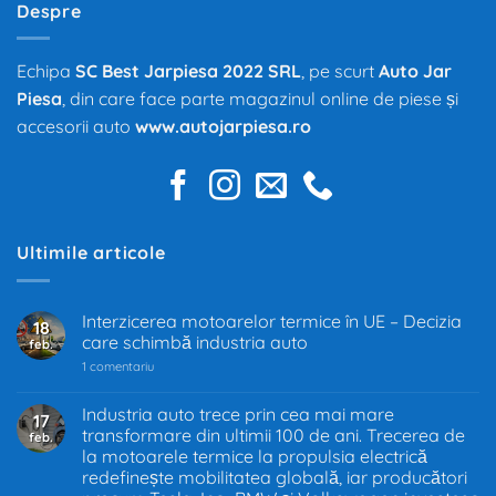
Despre
Echipa
SC Best Jarpiesa 2022 SRL
, pe scurt
Auto Jar
Piesa
, din care face parte magazinul online de piese și
accesorii auto
www.autojarpiesa.ro
Ultimile articole
Interzicerea motoarelor termice în UE – Decizia
18
care schimbă industria auto
feb.
la
1 comentariu
Interzicerea
motoarelor
termice
Industria auto trece prin cea mai mare
17
în
transformare din ultimii 100 de ani. Trecerea de
feb.
UE
–
la motoarele termice la propulsia electrică
Decizia
redefinește mobilitatea globală, iar producători
care
schimbă