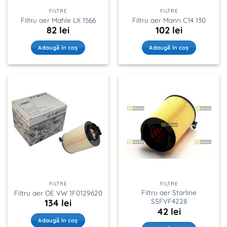
FILTRE
FILTRE
Filtru aer Mahle LX 1566
Filtru aer Mann C14 130
82
lei
102
lei
Adaugă în coș
Adaugă în coș
FILTRE
FILTRE
Filtru aer Starline
Filtru aer OE VW 1F0129620
SSFVF4228
134
lei
42
lei
Adaugă în coș