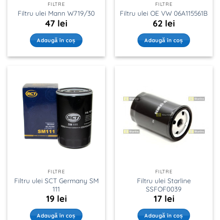
FILTRE
FILTRE
Filtru ulei Mann W719/30
Filtru ulei OE VW 06A115561B
47
lei
62
lei
Adaugă în coș
Adaugă în coș
FILTRE
FILTRE
Filtru ulei SCT Germany SM
Filtru ulei Starline
111
SSFOF0039
19
lei
17
lei
Adaugă în coș
Adaugă în coș