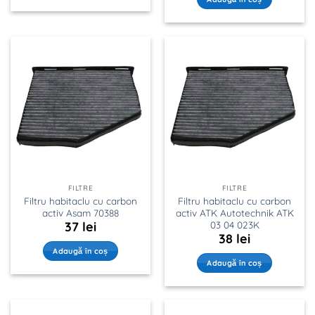
FILTRE
FILTRE
Filtru habitaclu cu carbon
Filtru habitaclu cu carbon
activ Asam 70388
activ ATK Autotechnik ATK
03 04 023K
37
lei
38
lei
Adaugă în coș
Adaugă în coș