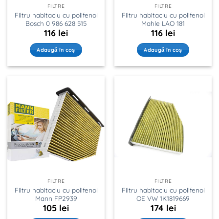
FILTRE
FILTRE
Filtru habitaclu cu polifenol
Filtru habitaclu cu polifenol
Bosch 0 986 628 515
Mahle LAO 181
116
lei
116
lei
Adaugă în coș
Adaugă în coș
FILTRE
FILTRE
Filtru habitaclu cu polifenol
Filtru habitaclu cu polifenol
Mann FP2939
OE VW 1K1819669
105
lei
174
lei