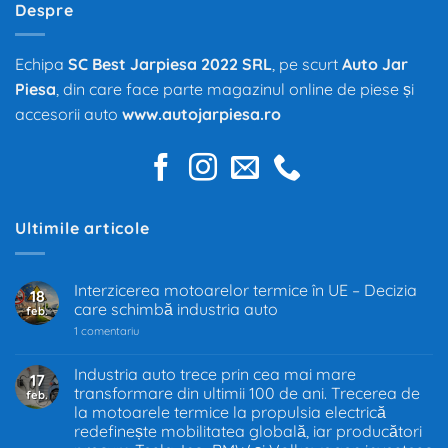
Despre
Echipa
SC Best Jarpiesa 2022 SRL
, pe scurt
Auto Jar
Piesa
, din care face parte magazinul online de piese și
accesorii auto
www.autojarpiesa.ro
Ultimile articole
Interzicerea motoarelor termice în UE – Decizia
18
care schimbă industria auto
feb.
la
1 comentariu
Interzicerea
motoarelor
termice
Industria auto trece prin cea mai mare
17
în
transformare din ultimii 100 de ani. Trecerea de
feb.
UE
–
la motoarele termice la propulsia electrică
Decizia
redefinește mobilitatea globală, iar producători
care
schimbă