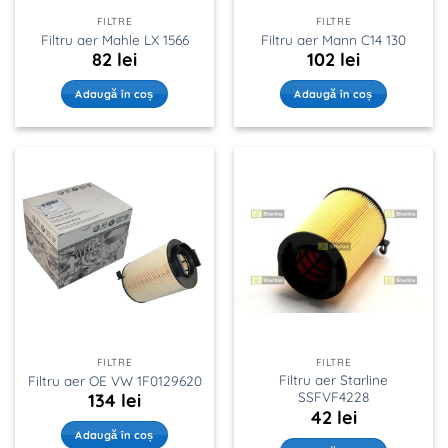
FILTRE
FILTRE
Filtru aer Mahle LX 1566
Filtru aer Mann C14 130
82
lei
102
lei
Adaugă în coș
Adaugă în coș
FILTRE
FILTRE
Filtru aer Starline
Filtru aer OE VW 1F0129620
SSFVF4228
134
lei
42
lei
Adaugă în coș