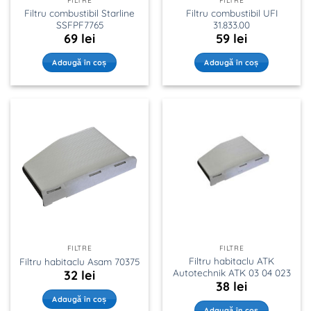
FILTRE
FILTRE
Filtru combustibil Starline
Filtru combustibil UFI
SSFPF7765
31.833.00
69
lei
59
lei
Adaugă în coș
Adaugă în coș
FILTRE
FILTRE
Filtru habitaclu ATK
Filtru habitaclu Asam 70375
Autotechnik ATK 03 04 023
32
lei
38
lei
Adaugă în coș
Adaugă în coș