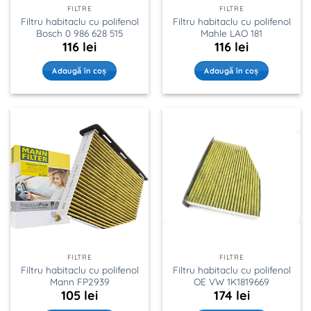
FILTRE
FILTRE
Filtru habitaclu cu polifenol
Filtru habitaclu cu polifenol
Bosch 0 986 628 515
Mahle LAO 181
116
lei
116
lei
Adaugă în coș
Adaugă în coș
FILTRE
FILTRE
Filtru habitaclu cu polifenol
Filtru habitaclu cu polifenol
Mann FP2939
OE VW 1K1819669
105
lei
174
lei