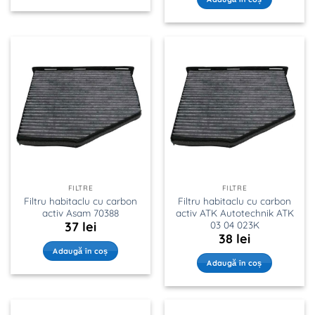
FILTRE
FILTRE
Filtru habitaclu cu carbon
Filtru habitaclu cu carbon
activ Asam 70388
activ ATK Autotechnik ATK
03 04 023K
37
lei
38
lei
Adaugă în coș
Adaugă în coș