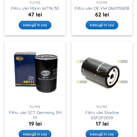
FILTRE
FILTRE
Filtru ulei Mann W719/30
Filtru ulei OE VW 06A115561B
47
lei
62
lei
Adaugă în coș
Adaugă în coș
FILTRE
FILTRE
Filtru ulei SCT Germany SM
Filtru ulei Starline
111
SSFOF0039
19
lei
17
lei
Adaugă în coș
Adaugă în coș