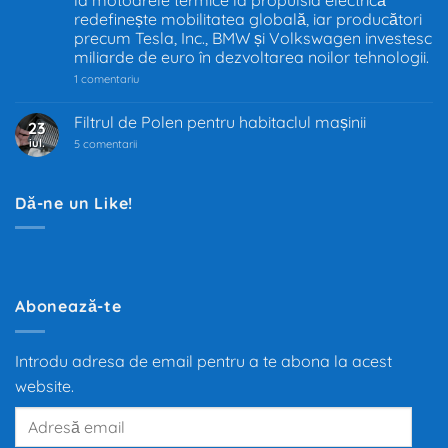
Decizia
redefinește mobilitatea globală, iar producători
care
precum Tesla, Inc., BMW și Volkswagen investesc
schimbă
industria
miliarde de euro în dezvoltarea noilor tehnologii.
auto
la
1 comentariu
Industria
auto
trece
Filtrul de Polen pentru habitaclul mașinii
23
prin
iul.
la
cea
5 comentarii
Filtrul
mai
de
mare
Polen
transformare
pentru
din
Dă-ne un Like!
habitaclul
ultimii
mașinii
100
de
ani.
Trecerea
de
la
motoarele
Abonează-te
termice
la
propulsia
electrică
Introdu adresa de email pentru a te abona la acest
redefinește
mobilitatea
website.
globală,
iar
Adresă
producători
precum
email
Tesla,