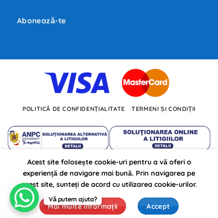
Inc.,
BMW
și
Abonează-te
Volkswagen
investesc
miliarde
de
euro
în
dezvoltarea
noilor
tehnologii.
POLITICĂ DE CONFIDENȚIALITATE
TERMENI ȘI CONDIȚII
Acest site folosește cookie-uri pentru a vă oferi o
Autojarpiesa.ro propulsat pe anul 2026 ©
experiență de navigare mai bună. Prin navigarea pe
de: BursaSite
acest site, sunteți de acord cu utilizarea cookie-urilor.
Vă putem ajuta?
Mai multe informații
Accept