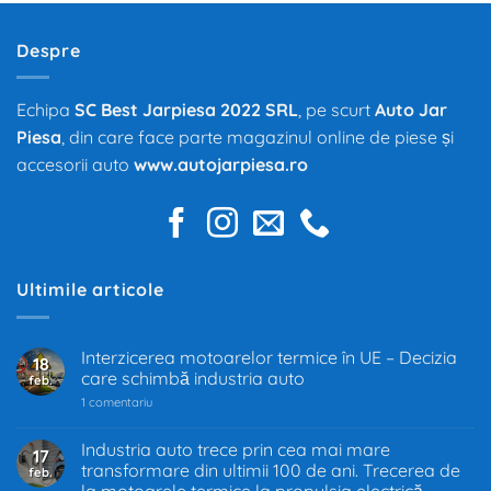
Despre
Echipa
SC Best Jarpiesa 2022 SRL
, pe scurt
Auto Jar
Piesa
, din care face parte magazinul online de piese și
accesorii auto
www.autojarpiesa.ro
Ultimile articole
Interzicerea motoarelor termice în UE – Decizia
18
care schimbă industria auto
feb.
la
1 comentariu
Interzicerea
motoarelor
termice
Industria auto trece prin cea mai mare
17
în
transformare din ultimii 100 de ani. Trecerea de
feb.
UE
–
la motoarele termice la propulsia electrică