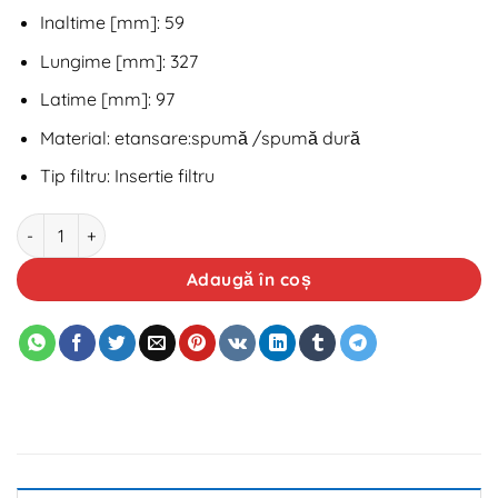
Inaltime [mm]: 59
Lungime [mm]: 327
Latime [mm]: 97
Material: etansare:spumă /spumă dură
Tip filtru: Insertie filtru
Cantitate Filtru aer Logan EURO5 ATK Autotechnik
Adaugă în coș