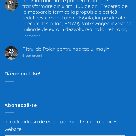
Industria auto trece prin cea mai mare
17
în
transformare din ultimii 100 de ani. Trecerea de
feb.
UE
–
la motoarele termice la propulsia electrică
Decizia
redefinește mobilitatea globală, iar producători
care
precum Tesla, Inc., BMW și Volkswagen investesc
schimbă
industria
miliarde de euro în dezvoltarea noilor tehnologii.
auto
la
1 comentariu
Industria
auto
trece
Filtrul de Polen pentru habitaclul mașinii
23
prin
iul.
la
cea
5 comentarii
Filtrul
mai
de
mare
Polen
transformare
pentru
din
Dă-ne un Like!
habitaclul
ultimii
mașinii
100
de
ani.
Trecerea
de
la
motoarele
Abonează-te
termice
la
propulsia
electrică
Introdu adresa de email pentru a te abona la acest
redefinește
mobilitatea
website.
globală,
iar