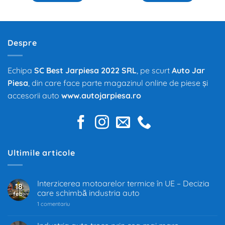
Despre
Echipa
SC Best Jarpiesa 2022 SRL
, pe scurt
Auto Jar
Piesa
, din care face parte magazinul online de piese și
accesorii auto
www.autojarpiesa.ro
Ultimile articole
Interzicerea motoarelor termice în UE – Decizia
18
care schimbă industria auto
feb.
la
1 comentariu
Interzicerea
motoarelor
termice