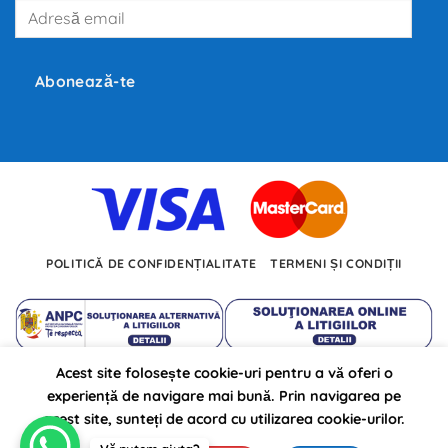
Adresă
producători
precum
email
Tesla,
Inc.,
BMW
și
Abonează-te
Volkswagen
investesc
miliarde
de
euro
în
dezvoltarea
noilor
tehnologii.
POLITICĂ DE CONFIDENȚIALITATE
TERMENI ȘI CONDIȚII
Acest site folosește cookie-uri pentru a vă oferi o
Autojarpiesa.ro propulsat pe anul 2026 ©
experiență de navigare mai bună. Prin navigarea pe
de: BursaSite
acest site, sunteți de acord cu utilizarea cookie-urilor.