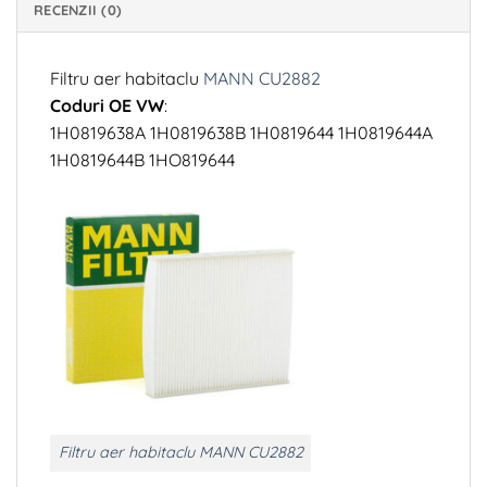
RECENZII (0)
Filtru aer habitaclu
MANN CU2882
Coduri OE VW
:
1H0819638A 1H0819638B 1H0819644 1H0819644A
1H0819644B 1HO819644
Filtru aer habitaclu MANN CU2882