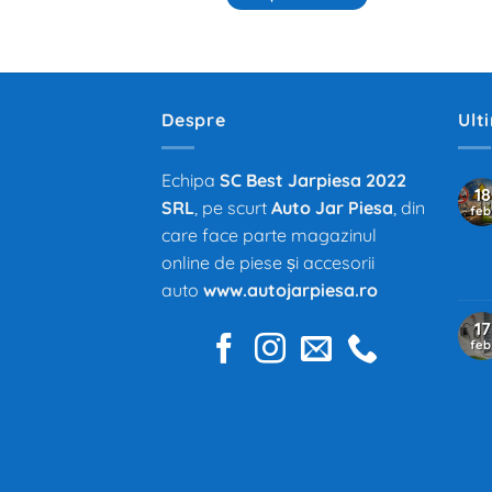
Despre
Ult
Echipa
SC Best Jarpiesa 2022
18
SRL
, pe scurt
Auto Jar Piesa
, din
feb
care face parte magazinul
online de piese și accesorii
auto
www.autojarpiesa.ro
17
feb