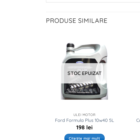
PRODUSE SIMILARE
STOC EPUIZAT
 MOTOR
ULEI MOTOR
aft 5w30 A5 1L
Ford Formula Plus 10w40 5L
C
6
lei
198
lei
ă în coș
Citește mai mult