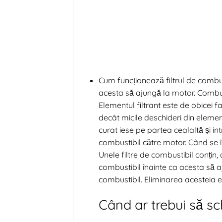
Cum funcționează filtrul de combust
acesta să ajungă la motor. Combusti
Elementul filtrant este de obicei fa
decât micile deschideri din elemen
curat iese pe partea cealaltă și in
combustibil către motor. Când se în
Unele filtre de combustibil conți
combustibil înainte ca acesta să 
combustibil. Eliminarea acesteia es
Când ar trebui să sc