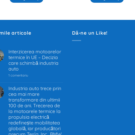
imile articole
Dă-ne un Like!
Interzicerea motoarelor
termice în UE – Decizia
.
care schimbă industria
auto
la
1 comentariu
Interzicerea
motoarelor
termice
Industria auto trece prin
în
cea mai mare
.
UE
–
transformare din ultimii
Decizia
100 de ani. Trecerea de
care
la motoarele termice la
schimbă
industria
propulsia electrică
auto
redefinește mobilitatea
globală, iar producători
precum Tesla, Inc., BMW