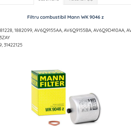
Filtru combustibil Mann WK 9046 z
, 1881228, 1882099, AV6Q9155AA, AV6Q9155BA, AV6Q9D410AA,
13ZAY
9, 31422125