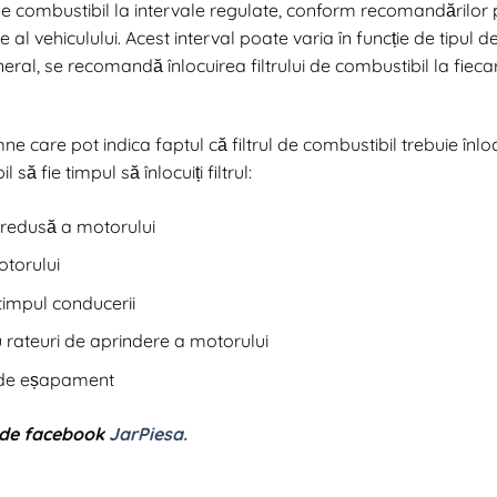
de combustibil la intervale regulate, conform recomandărilor 
al vehiculului. Acest interval poate varia în funcție de tipul de
eneral, se recomandă înlocuirea filtrului de combustibil la fie
e care pot indica faptul că filtrul de combustibil trebuie înloc
ă fie timpul să înlocuiți filtrul:
redusă a motorului
otorului
 timpul conducerii
 rateuri de aprindere a motorului
e de eșapament
 de facebook
JarPiesa.