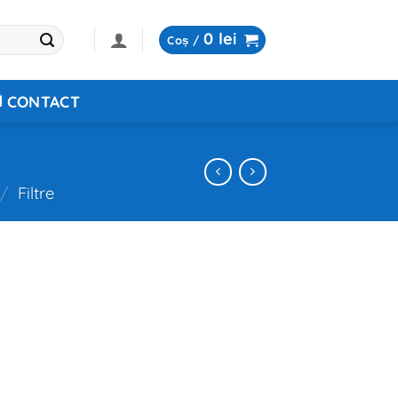
0
lei
Coș /
CONTACT
/
Filtre