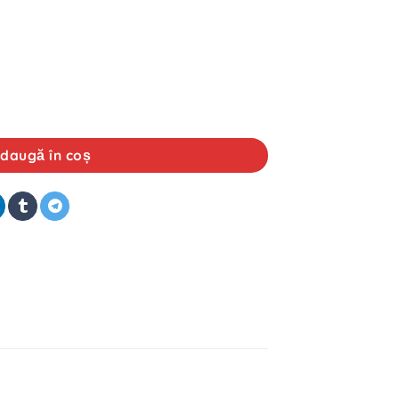
Mann WK 9046 z
daugă în coș