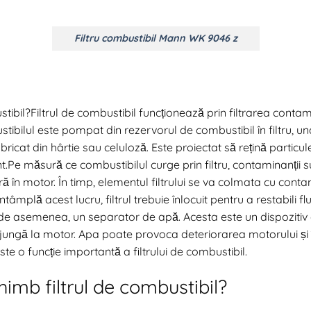
Filtru combustibil Mann WK 9046 z
ibil?Filtrul de combustibil funcționează prin filtrarea contami
bilul este pompat din rezervorul de combustibil în filtru, und
bricat din hârtie sau celuloză. Este proiectat să rețină particul
t.Pe măsură ce combustibilul curge prin filtru, contaminanții s
tră în motor. În timp, elementul filtrului se va colmata cu cont
tâmplă acest lucru, filtrul trebuie înlocuit pentru a restabili f
n, de asemenea, un separator de apă. Acesta este un dispoziti
ajungă la motor. Apa poate provoca deteriorarea motorului și
te o funcție importantă a filtrului de combustibil.
himb filtrul de combustibil?