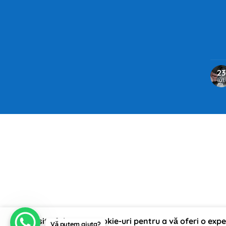
23
iul.
Acest site folosește cookie-uri pentru a vă oferi o exp
Vă putem ajuta?