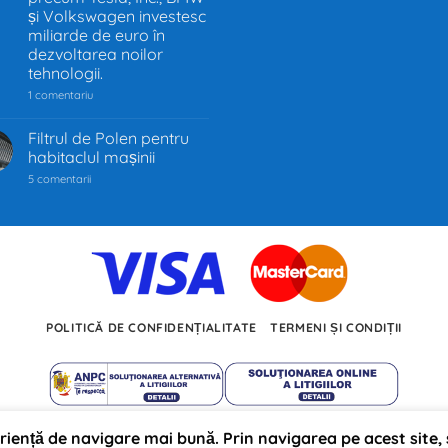
și Volkswagen investesc
miliarde de euro în
dezvoltarea noilor
tehnologii.
la
1 comentariu
Industria
auto
trece
Filtrul de Polen pentru
prin
habitaclul mașinii
cea
mai
la
5 comentarii
mare
Filtrul
transformare
de
din
Polen
ultimii
pentru
100
habitaclul
de
mașinii
ani.
Trecerea
de
la
motoarele
POLITICĂ DE CONFIDENȚIALITATE
TERMENI ȘI CONDIȚII
termice
la
propulsia
electrică
redefinește
mobilitatea
globală,
iar
producători
eriență de navigare mai bună. Prin navigarea pe acest site, 
Autojarpiesa.ro propulsat pe anul 2026 ©
precum