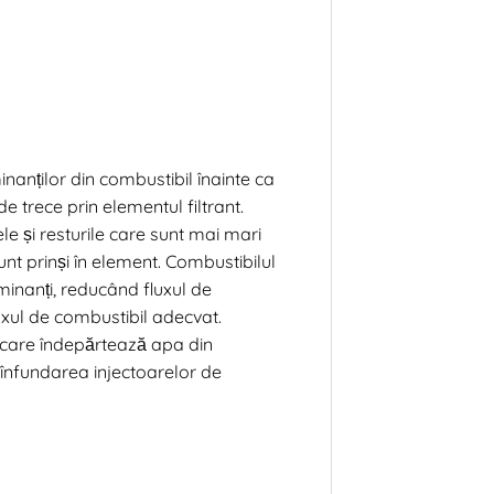
nanților din combustibil înainte ca
e trece prin elementul filtrant.
ele și resturile care sunt mai mari
unt prinși în element. Combustibilul
aminanți, reducând fluxul de
luxul de combustibil adecvat.
v care îndepărtează apa din
 înfundarea injectoarelor de