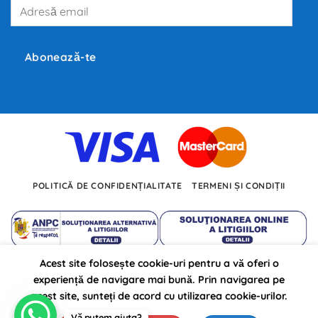
Adresă
producători
precum
email
Tesla,
Inc.,
BMW
și
Abonează-te
Volkswagen
investesc
miliarde
de
euro
în
dezvoltarea
noilor
tehnologii.
POLITICĂ DE CONFIDENȚIALITATE
TERMENI ȘI CONDIȚII
Acest site folosește cookie-uri pentru a vă oferi o
Autojarpiesa.ro propulsat pe anul 2026 ©
experiență de navigare mai bună. Prin navigarea pe
de: BursaSite
acest site, sunteți de acord cu utilizarea cookie-urilor.
Vă putem ajuta?