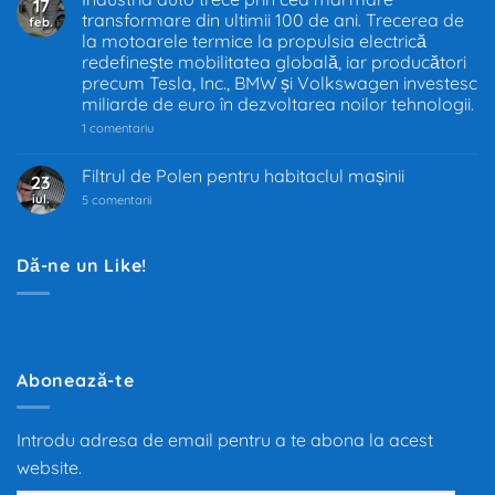
17
în
transformare din ultimii 100 de ani. Trecerea de
feb.
UE
–
la motoarele termice la propulsia electrică
Decizia
redefinește mobilitatea globală, iar producători
care
precum Tesla, Inc., BMW și Volkswagen investesc
schimbă
industria
miliarde de euro în dezvoltarea noilor tehnologii.
auto
la
1 comentariu
Industria
auto
trece
Filtrul de Polen pentru habitaclul mașinii
23
prin
iul.
la
cea
5 comentarii
Filtrul
mai
de
mare
Polen
transformare
pentru
din
Dă-ne un Like!
habitaclul
ultimii
mașinii
100
de
ani.
Trecerea
de
la
motoarele
Abonează-te
termice
la
propulsia
electrică
Introdu adresa de email pentru a te abona la acest
redefinește
mobilitatea
website.
globală,
iar