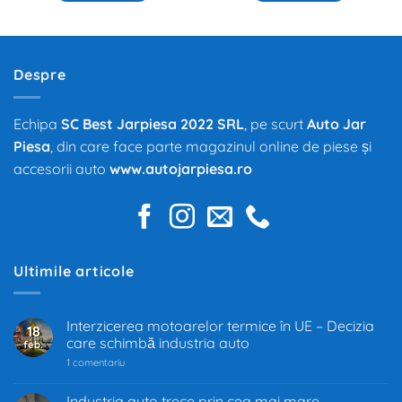
Despre
Echipa
SC Best Jarpiesa 2022 SRL
, pe scurt
Auto Jar
Piesa
, din care face parte magazinul online de piese și
accesorii auto
www.autojarpiesa.ro
Ultimile articole
Interzicerea motoarelor termice în UE – Decizia
18
care schimbă industria auto
feb.
la
1 comentariu
Interzicerea
motoarelor
termice
Industria auto trece prin cea mai mare