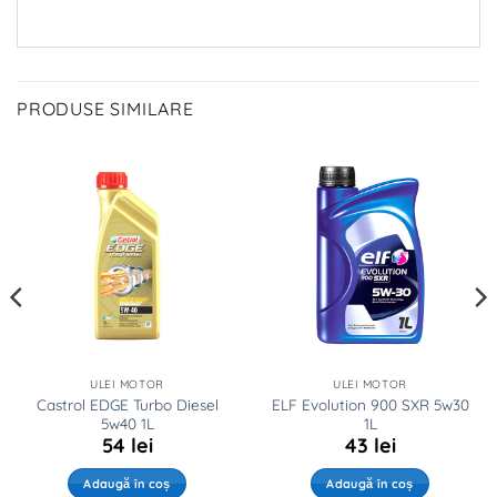
PRODUSE SIMILARE
ULEI MOTOR
ULEI MOTOR
Castrol EDGE Turbo Diesel
ELF Evolution 900 SXR 5w30
5w40 1L
1L
54
lei
43
lei
Adaugă în coș
Adaugă în coș