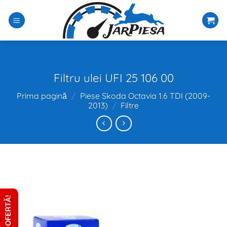
Sari
la
conținut
Filtru ulei UFI 25 106 00
Prima pagină
/
Piese Skoda Octavia 1.6 TDI (2009-
2013)
/
Filtre
CERE OFERTĂ!