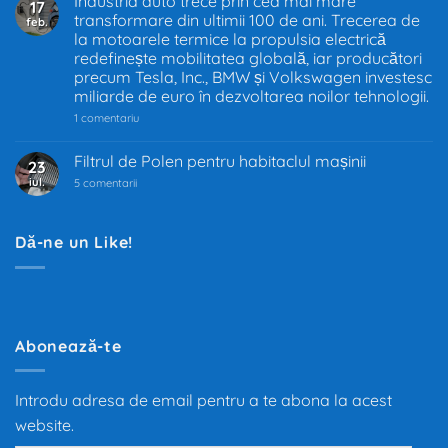
Industria auto trece prin cea mai mare
17
în
transformare din ultimii 100 de ani. Trecerea de
feb.
UE
–
la motoarele termice la propulsia electrică
Decizia
redefinește mobilitatea globală, iar producători
care
precum Tesla, Inc., BMW și Volkswagen investesc
schimbă
industria
miliarde de euro în dezvoltarea noilor tehnologii.
auto
la
1 comentariu
Industria
auto
trece
Filtrul de Polen pentru habitaclul mașinii
23
prin
iul.
la
cea
5 comentarii
Filtrul
mai
de
mare
Polen
transformare
pentru
din
Dă-ne un Like!
habitaclul
ultimii
mașinii
100
de
ani.
Trecerea
de
la
motoarele
Abonează-te
termice
la
propulsia
electrică
Introdu adresa de email pentru a te abona la acest
redefinește
mobilitatea
website.
globală,
iar