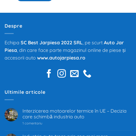
Despre
Echipa
SC Best Jarpiesa 2022 SRL
, pe scurt
Auto Jar
Piesa
, din care face parte magazinul online de piese și
accesorii auto
www.autojarpiesa.ro
Ultimile articole
Interzicerea motoarelor termice în UE – Decizia
18
care schimbă industria auto
feb.
la
1 comentariu
Interzicerea
motoarelor
termice