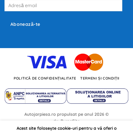
Adresă
producători
precum
email
Tesla,
Inc.,
BMW
și
Abonează-te
Volkswagen
investesc
miliarde
de
euro
în
dezvoltarea
noilor
tehnologii.
POLITICĂ DE CONFIDENȚIALITATE
TERMENI ȘI CONDIȚII
Autojarpiesa.ro propulsat pe anul 2026 ©
de: BursaSite
Acest site folosește cookie-uri pentru a vă oferi o