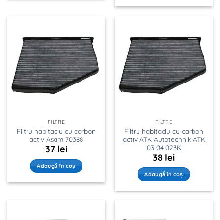
FILTRE
FILTRE
Filtru habitaclu cu carbon
Filtru habitaclu cu carbon
activ Asam 70388
activ ATK Autotechnik ATK
03 04 023K
37
lei
38
lei
Adaugă în coș
Adaugă în coș