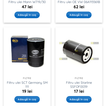
Filtru ulei Mann W719/30
Filtru ulei OE VW 06A115561B
47
lei
62
lei
Adaugă în coș
Adaugă în coș
FILTRE
FILTRE
Filtru ulei SCT Germany SM
Filtru ulei Starline
111
SSFOF0039
19
lei
17
lei
Adaugă în coș
Adaugă în coș