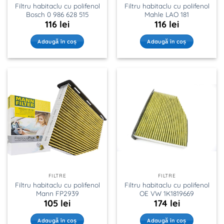
Filtru habitaclu cu polifenol
Filtru habitaclu cu polifenol
Bosch 0 986 628 515
Mahle LAO 181
116
lei
116
lei
Adaugă în coș
Adaugă în coș
FILTRE
FILTRE
Filtru habitaclu cu polifenol
Filtru habitaclu cu polifenol
Mann FP2939
OE VW 1K1819669
105
lei
174
lei
Adaugă în coș
Adaugă în coș