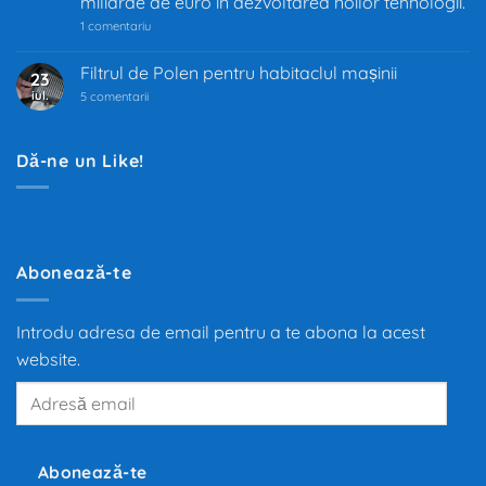
miliarde de euro în dezvoltarea noilor tehnologii.
auto
la
1 comentariu
Industria
auto
trece
Filtrul de Polen pentru habitaclul mașinii
23
prin
iul.
la
cea
5 comentarii
Filtrul
mai
de
mare
Polen
transformare
pentru
din
Dă-ne un Like!
habitaclul
ultimii
mașinii
100
de
ani.
Trecerea
de
la
motoarele
Abonează-te
termice
la
propulsia
electrică
Introdu adresa de email pentru a te abona la acest
redefinește
mobilitatea
website.
globală,
iar
Adresă
producători
precum
email
Tesla,
Inc.,
BMW
și
Abonează-te
Volkswagen