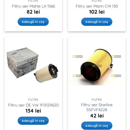
FILTRE
FILTRE
Filtru aer Mahle LX 1566
Filtru aer Mann C14 130
82
lei
102
lei
Adaugă în coș
Adaugă în coș
FILTRE
FILTRE
Filtru aer Starline
Filtru aer OE VW 1F0129620
SSFVF4228
134
lei
42
lei
Adaugă în coș
Adaugă în coș