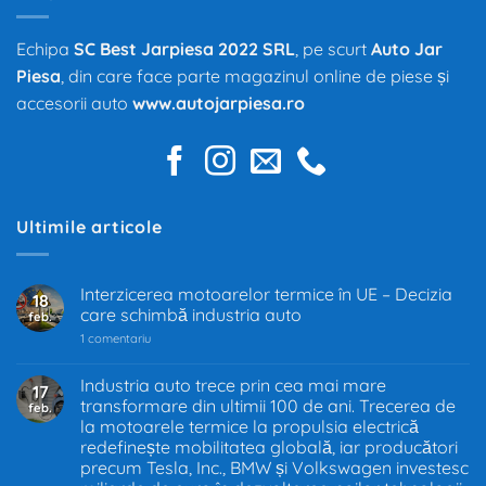
Echipa
SC Best Jarpiesa 2022 SRL
, pe scurt
Auto Jar
Piesa
, din care face parte magazinul online de piese și
accesorii auto
www.autojarpiesa.ro
Ultimile articole
Interzicerea motoarelor termice în UE – Decizia
18
care schimbă industria auto
feb.
la
1 comentariu
Interzicerea
motoarelor
termice
Industria auto trece prin cea mai mare
17
în
transformare din ultimii 100 de ani. Trecerea de
feb.
UE
–
la motoarele termice la propulsia electrică
Decizia
redefinește mobilitatea globală, iar producători
care
precum Tesla, Inc., BMW și Volkswagen investesc
schimbă
industria