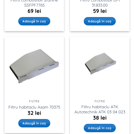
SSFPF7765
31.833.00
69
lei
59
lei
Adaugă în coș
Adaugă în coș
FILTRE
FILTRE
Filtru habitaclu ATK
Filtru habitaclu Asam 70375
Autotechnik ATK 03 04 023
32
lei
38
lei
Adaugă în coș
Adaugă în coș