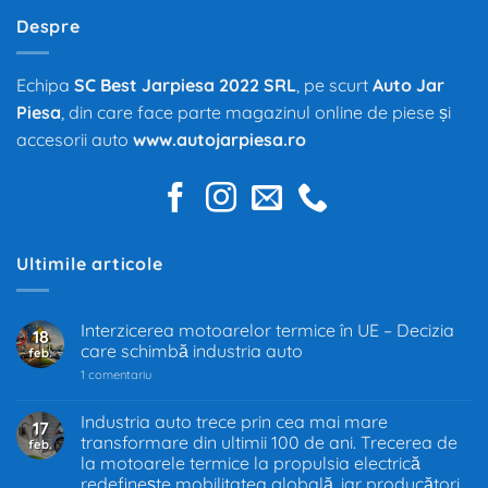
Despre
Echipa
SC Best Jarpiesa 2022 SRL
, pe scurt
Auto Jar
Piesa
, din care face parte magazinul online de piese și
accesorii auto
www.autojarpiesa.ro
Ultimile articole
Interzicerea motoarelor termice în UE – Decizia
18
care schimbă industria auto
feb.
la
1 comentariu
Interzicerea
motoarelor
termice
Industria auto trece prin cea mai mare
17
în
transformare din ultimii 100 de ani. Trecerea de
feb.
UE
–
la motoarele termice la propulsia electrică
Decizia
redefinește mobilitatea globală, iar producători
care