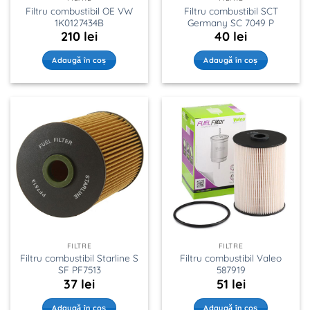
Filtru combustibil OE VW
Filtru combustibil SCT
1K0127434B
Germany SC 7049 P
210
lei
40
lei
Adaugă în coș
Adaugă în coș
FILTRE
FILTRE
Filtru combustibil Starline S
Filtru combustibil Valeo
SF PF7513
587919
37
lei
51
lei
Adaugă în coș
Adaugă în coș