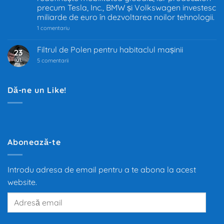
precum Tesla, Inc., BMW și Volkswagen investesc
schimbă
industria
miliarde de euro în dezvoltarea noilor tehnologii.
auto
la
1 comentariu
Industria
auto
trece
Filtrul de Polen pentru habitaclul mașinii
23
prin
iul.
la
cea
5 comentarii
Filtrul
mai
de
mare
Polen
transformare
pentru
din
Dă-ne un Like!
habitaclul
ultimii
mașinii
100
de
ani.
Trecerea
de
la
motoarele
Abonează-te
termice
la
propulsia
electrică
Introdu adresa de email pentru a te abona la acest
redefinește
mobilitatea
website.
globală,
iar
Adresă
producători
precum
email
Tesla,
Inc.,
BMW