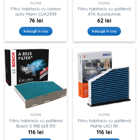
FILTRE
FILTRE
Filtru habitaclu cu carbon
Filtru habitaclu cu polifenol
activ Mann CUK2939
ATK Autotechnik
76
lei
62
lei
Adaugă în coș
Adaugă în coș
FILTRE
FILTRE
Filtru habitaclu cu polifenol
Filtru habitaclu cu polifenol
Bosch 0 986 628 515
Mahle LAO 181
116
lei
116
lei