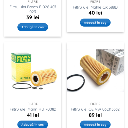
FILTRE
FILTRE
Filtru ulei Bosch F 026 407
Filtru ulei Mahle OX 388D
023
40
lei
39
lei
Adaugă în coș
Adaugă în coș
FILTRE
FILTRE
Filtru ulei Mann HU 7008z
Filtru ulei OE VW 03L115562
41
lei
89
lei
Adaugă în coș
Adaugă în coș