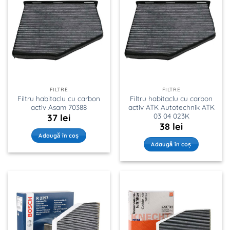
FILTRE
FILTRE
Filtru habitaclu cu carbon
Filtru habitaclu cu carbon
activ Asam 70388
activ ATK Autotechnik ATK
03 04 023K
37
lei
38
lei
Adaugă în coș
Adaugă în coș