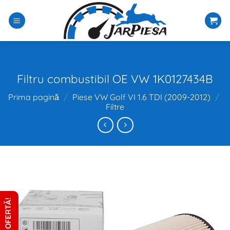
Sari
la
conținut
Filtru combustibil OE VW 1K0127434B
Prima pagină
/
Piese VW Golf VI 1.6 TDI (2009-2012)
/
Filtre
CERE OFERTĂ!