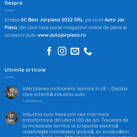
Despre
Echipa
SC Best Jarpiesa 2022 SRL
, pe scurt
Auto Jar
Piesa
, din care face parte magazinul online de piese și
accesorii auto
www.autojarpiesa.ro
Ultimile articole
Interzicerea motoarelor termice în UE – Decizia
18
care schimbă industria auto
feb.
la
1 comentariu
Interzicerea
motoarelor
termice
Industria auto trece prin cea mai mare
17
în
transformare din ultimii 100 de ani. Trecerea de
feb.
UE
–
la motoarele termice la propulsia electrică
Decizia
redefinește mobilitatea globală, iar producători
care
schimbă