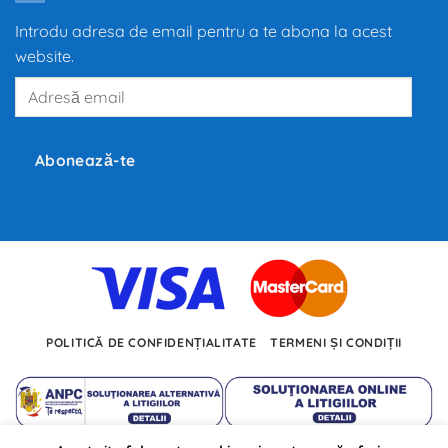
propulsia
electrică
Introdu adresa de email pentru a te abona la acest
redefinește
mobilitatea
website.
globală,
iar
Adresă
producători
precum
email
Tesla,
Inc.,
BMW
și
Abonează-te
Volkswagen
investesc
miliarde
de
euro
în
dezvoltarea
noilor
tehnologii.
POLITICĂ DE CONFIDENȚIALITATE
TERMENI ȘI CONDIȚII