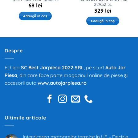
229.52 5L
68
lei
329
lei
Adaugă în coș
Adaugă în coș
Despre
Echipa
SC Best Jarpiesa 2022 SRL
, pe scurt
Auto Jar
Piesa
, din care face parte magazinul online de piese și
accesorii auto
www.autojarpiesa.ro
Ultimile articole
Interzicerea motoarelor termice în UE – Decizia