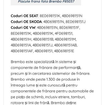
Placute frana fata Brembo P85037
Coduri OE SEAT
: 8E0698151K, 4B0698151N
Coduri OE SKODA
: 4B0698151N, 8E0698151J
Coduri OE VW
: 4B0698151N, 8E0698151F,
8E0698151K, 4B0698151K, 4F0698151,
4B0698151H, 4B0698151B, 4B0698151M,
4B0698151A, 4B0698151J, 4B0698151AB,
4B0698151AF, 4B0698151, 4B0698151E
Brembo este specializată în sisteme și
componente de frânare de performanță,
precum și în cercetarea sistemelor de frânare.
Brembo vinde peste 1.300 de produse în
întreaga lume și este cunoscută pentru
componentele de frânare pentru automobile de
pe piața de schimb, inclusiv etriere, tamburi,
rotoare și linii de frână. Brembo deține