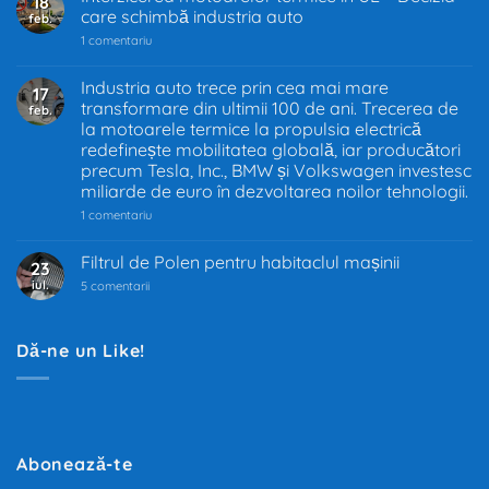
18
care schimbă industria auto
feb.
la
1 comentariu
Interzicerea
motoarelor
termice
Industria auto trece prin cea mai mare
17
în
transformare din ultimii 100 de ani. Trecerea de
feb.
UE
–
la motoarele termice la propulsia electrică
Decizia
redefinește mobilitatea globală, iar producători
care
precum Tesla, Inc., BMW și Volkswagen investesc
schimbă
industria
miliarde de euro în dezvoltarea noilor tehnologii.
auto
la
1 comentariu
Industria
auto
trece
Filtrul de Polen pentru habitaclul mașinii
23
prin
iul.
la
cea
5 comentarii
Filtrul
mai
de
mare
Polen
transformare
pentru
din
Dă-ne un Like!
habitaclul
ultimii
mașinii
100
de
ani.
Trecerea
de
la
motoarele
Abonează-te
termice
la