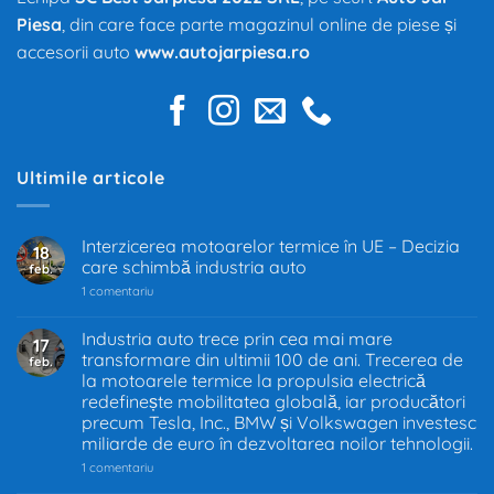
Piesa
, din care face parte magazinul online de piese și
accesorii auto
www.autojarpiesa.ro
Ultimile articole
Interzicerea motoarelor termice în UE – Decizia
18
care schimbă industria auto
feb.
la
1 comentariu
Interzicerea
motoarelor
termice
Industria auto trece prin cea mai mare
17
în
transformare din ultimii 100 de ani. Trecerea de
feb.
UE
–
la motoarele termice la propulsia electrică
Decizia
redefinește mobilitatea globală, iar producători
care
precum Tesla, Inc., BMW și Volkswagen investesc
schimbă
industria
miliarde de euro în dezvoltarea noilor tehnologii.
auto
la
1 comentariu
Industria