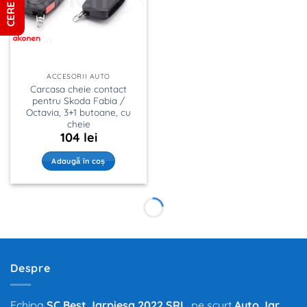
ACCESORII AUTO
Carcasa cheie contact
pentru Skoda Fabia /
Octavia, 3+1 butoane, cu
cheie
104
lei
Adaugă în coș
Despre
Echipa
SC Best Jarpiesa 2022 SRL
, pe scurt
Auto Jar