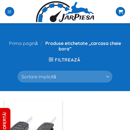
Sari
la
conținut
Prima pagină
/
Produse etichetate „carcasa cheie
bora”
FILTREAZĂ
CERE OFERTĂ!