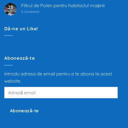
auto
trece
Filtrul de Polen pentru habitaclul mașinii
23
prin
iul.
la
cea
5 comentarii
Filtrul
mai
de
mare
Polen
transformare
pentru
din
Dă-ne un Like!
habitaclul
ultimii
mașinii
100
de
ani.
Trecerea
de
la
motoarele
Abonează-te
termice
la
propulsia
electrică
Introdu adresa de email pentru a te abona la acest
redefinește
mobilitatea
website.
globală,
iar
Adresă
producători
precum
email
Tesla,
Inc.,
BMW
și
Abonează-te
Volkswagen
investesc
miliarde
de
euro