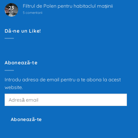
auto
trece
Filtrul de Polen pentru habitaclul mașinii
23
prin
iul.
la
cea
5 comentarii
Filtrul
mai
de
mare
Polen
transformare
pentru
din
Dă-ne un Like!
habitaclul
ultimii
mașinii
100
de
ani.
Trecerea
de
la
motoarele
Abonează-te
termice
la
propulsia
electrică
Introdu adresa de email pentru a te abona la acest
redefinește
mobilitatea
website.
globală,
iar
Adresă
producători
precum
email
Tesla,
Inc.,
BMW
și
Abonează-te
Volkswagen
investesc
miliarde
de
euro