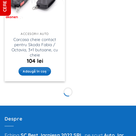
ACCESORII AUTO
Carcasa cheie contact
pentru Skoda Fabia /
Octavia, 3+1 butoane, cu
cheie
104
lei
Adaugă în coș
Despre
Echipa
SC Best Jarpiesa 2022 SRL
, pe scurt
Auto Jar