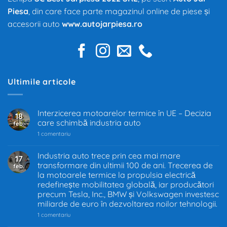
Piesa
, din care face parte magazinul online de piese și
accesorii auto
www.autojarpiesa.ro
Ultimile articole
Interzicerea motoarelor termice în UE – Decizia
18
care schimbă industria auto
feb.
la
1 comentariu
Interzicerea
motoarelor
termice
Industria auto trece prin cea mai mare
17
în
transformare din ultimii 100 de ani. Trecerea de
feb.
UE
–
la motoarele termice la propulsia electrică
Decizia
redefinește mobilitatea globală, iar producători
care
precum Tesla, Inc., BMW și Volkswagen investesc
schimbă
industria
miliarde de euro în dezvoltarea noilor tehnologii.
auto
la
1 comentariu
Industria