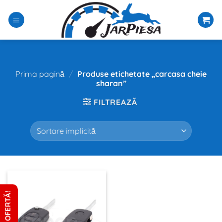
Sari
la
conținut
Prima pagină
/
Produse etichetate „carcasa cheie
sharan”
FILTREAZĂ
CERE OFERTĂ!