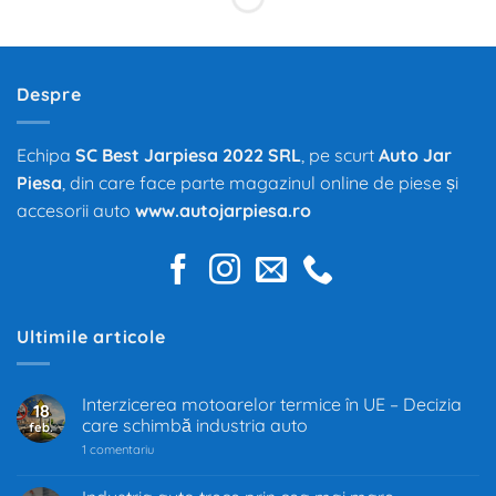
Despre
Echipa
SC Best Jarpiesa 2022 SRL
, pe scurt
Auto Jar
Piesa
, din care face parte magazinul online de piese și
accesorii auto
www.autojarpiesa.ro
Ultimile articole
Interzicerea motoarelor termice în UE – Decizia
18
care schimbă industria auto
feb.
la
1 comentariu
Interzicerea
motoarelor
termice