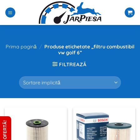
Sari
la
conținut
Prima pagină
/
Produse etichetate „filtru combustibil
vw golf 6”
FILTREAZĂ
CERE OFERTĂ!