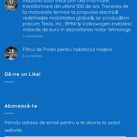
Industria auto trece prin cea mai mare
17
în
transformare din ultimii 100 de ani. Trecerea de
feb.
UE
–
la motoarele termice la propulsia electrică
Decizia
redefinește mobilitatea globală, iar producători
care
precum Tesla, Inc., BMW și Volkswagen investesc
schimbă
industria
miliarde de euro în dezvoltarea noilor tehnologii.
auto
la
1 comentariu
Industria
auto
trece
Filtrul de Polen pentru habitaclul mașinii
23
prin
iul.
la
cea
5 comentarii
Filtrul
mai
de
mare
Polen
transformare
pentru
din
Dă-ne un Like!
habitaclul
ultimii
mașinii
100
de
ani.
Trecerea
de
la
motoarele
Abonează-te
termice
la
propulsia
electrică
Introdu adresa de email pentru a te abona la acest
redefinește
mobilitatea
website.
globală,
iar