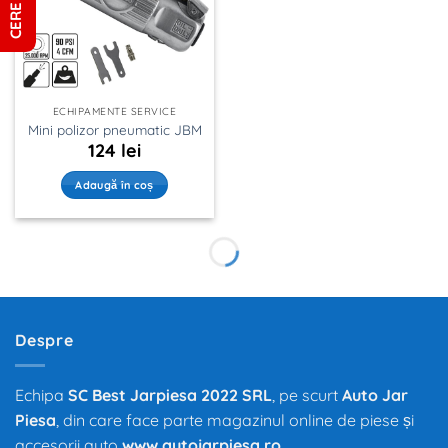
ECHIPAMENTE SERVICE
Mini polizor pneumatic JBM
124
lei
Adaugă în coș
Despre
Echipa
SC Best Jarpiesa 2022 SRL
, pe scurt
Auto Jar
Piesa
, din care face parte magazinul online de piese și
accesorii auto
www.autojarpiesa.ro