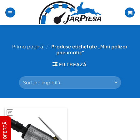
Sari
la
conținut
Prima pagină
/
Produse etichetate „Mini polizor
pneumatic”
FILTREAZĂ
CERE OFERTĂ!