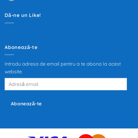
Filtrul
mai
de
mare
Polen
transformare
pentru
din
Dă-ne un Like!
habitaclul
ultimii
mașinii
100
de
ani.
Trecerea
de
la
motoarele
Abonează-te
termice
la
propulsia
electrică
Introdu adresa de email pentru a te abona la acest
redefinește
mobilitatea
website.
globală,
iar
Adresă
producători
precum
email
Tesla,
Inc.,
BMW
și
Abonează-te
Volkswagen
investesc
miliarde
de
euro
în
dezvoltarea
noilor
tehnologii.