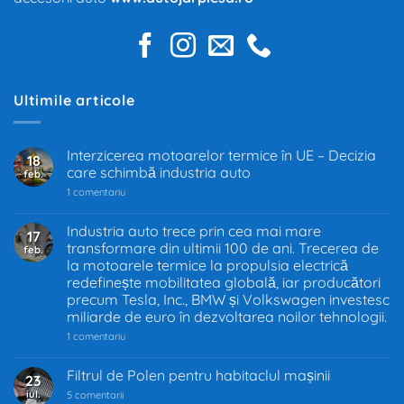
Ultimile articole
Interzicerea motoarelor termice în UE – Decizia
18
care schimbă industria auto
feb.
la
1 comentariu
Interzicerea
motoarelor
termice
Industria auto trece prin cea mai mare
17
în
transformare din ultimii 100 de ani. Trecerea de
feb.
UE
–
la motoarele termice la propulsia electrică
Decizia
redefinește mobilitatea globală, iar producători
care
precum Tesla, Inc., BMW și Volkswagen investesc
schimbă
industria
miliarde de euro în dezvoltarea noilor tehnologii.
auto
la
1 comentariu
Industria
auto
trece
Filtrul de Polen pentru habitaclul mașinii
23
prin
iul.
la
cea
5 comentarii