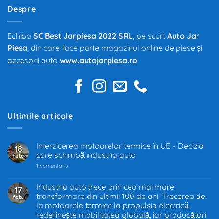
Despre
Echipa
SC Best Jarpiesa 2022 SRL
, pe scurt
Auto Jar
Piesa
, din care face parte magazinul online de piese și
accesorii auto
www.autojarpiesa.ro
Ultimile articole
Interzicerea motoarelor termice în UE – Decizia
18
care schimbă industria auto
feb.
la
1 comentariu
Interzicerea
motoarelor
termice
Industria auto trece prin cea mai mare
17
în
transformare din ultimii 100 de ani. Trecerea de
feb.
UE
–
la motoarele termice la propulsia electrică
Decizia
redefinește mobilitatea globală, iar producători
care