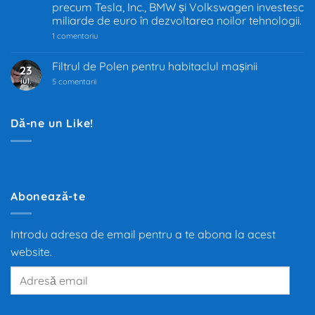
precum Tesla, Inc., BMW și Volkswagen investesc
schimbă
industria
miliarde de euro în dezvoltarea noilor tehnologii.
auto
la
1 comentariu
Industria
auto
trece
Filtrul de Polen pentru habitaclul mașinii
23
prin
iul.
la
cea
5 comentarii
Filtrul
mai
de
mare
Polen
transformare
pentru
din
Dă-ne un Like!
habitaclul
ultimii
mașinii
100
de
ani.
Trecerea
de
la
motoarele
Abonează-te
termice
la
propulsia
electrică
Introdu adresa de email pentru a te abona la acest
redefinește
mobilitatea
website.
globală,
iar
Adresă
producători
precum
email
Tesla,
Inc.,
BMW