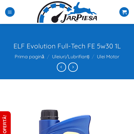
Sari
la
conținut
ELF Evolution Full-Tech FE 5w30 1L
Prima pagină
/
Uleiuri/Lubrifianți
/
Ulei Motor
CERE OFERTĂ!