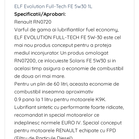
ELF Evolution Full-Tech FE 5w30 1L
Specificatii/Aprobari:
Renault RN0720
Varful de gama ai lubrifiantilor fuel economy,
ELF EVOLUTION FULL-TECH FE 5W-30 este cel
mai nou produs conceput pentru a proteja
mediul inconjurator. Un produs omologat
RN07200, ce inlocuieste Solaris FE 5W30 si in
acelasi timp asigura o economie de combustibil
de doua ori mai mare.
Pentru un plin de 60 litri, aceasta economie de
combustibil inseamna aproximativ
0.9 pana la 1 litru pentru motoarele K9K.
Lubrifiant sintetic cu performante foarte ridicate,
recomandat in special motoarelor ce
indeplinesc normele EURO IV. Special conceput
pentru motoarele RENAULT echipate cu FPD
(Filtru de Particule Diesel).