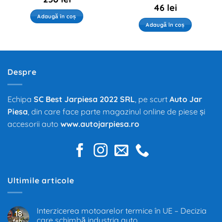
46
lei
Adaugă în coș
Adaugă în coș
Despre
Echipa
SC Best Jarpiesa 2022 SRL
, pe scurt
Auto Jar
Piesa
, din care face parte magazinul online de piese și
accesorii auto
www.autojarpiesa.ro
Ultimile articole
Interzicerea motoarelor termice în UE – Decizia
18
care schimbă industria auto
feb.