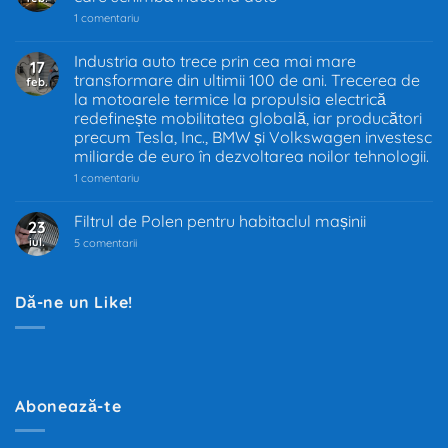
la
1 comentariu
Interzicerea
motoarelor
termice
Industria auto trece prin cea mai mare
17
în
transformare din ultimii 100 de ani. Trecerea de
feb.
UE
–
la motoarele termice la propulsia electrică
Decizia
redefinește mobilitatea globală, iar producători
care
precum Tesla, Inc., BMW și Volkswagen investesc
schimbă
industria
miliarde de euro în dezvoltarea noilor tehnologii.
auto
la
1 comentariu
Industria
auto
trece
Filtrul de Polen pentru habitaclul mașinii
23
prin
iul.
la
cea
5 comentarii
Filtrul
mai
de
mare
Polen
transformare
pentru
din
Dă-ne un Like!
habitaclul
ultimii
mașinii
100
de
ani.
Trecerea
de
la
motoarele
Abonează-te
termice
la
propulsia