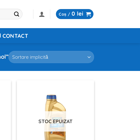
0
lei
Coș /
CONTACT
ol”
STOC EPUIZAT