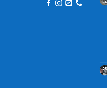
feb
23
iul.