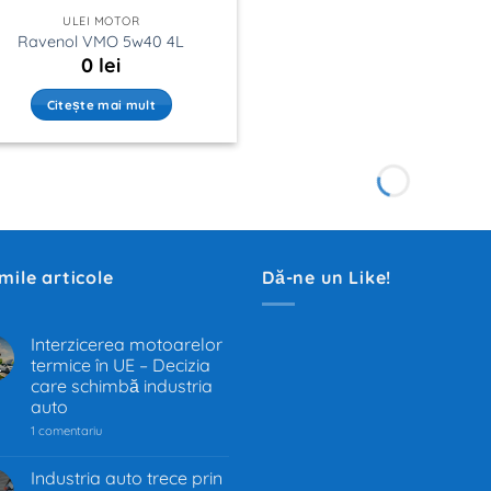
ULEI MOTOR
Ravenol VMO 5w40 4L
0
lei
Citește mai mult
imile articole
Dă-ne un Like!
Interzicerea motoarelor
termice în UE – Decizia
.
care schimbă industria
auto
la
1 comentariu
Interzicerea
motoarelor
termice
Industria auto trece prin
în