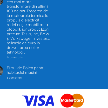
cea mai mare
.
UE
–
transformare din ultimii
Decizia
100 de ani. Trecerea de
care
la motoarele termice la
schimbă
industria
propulsia electrică
auto
redefinește mobilitatea
globală, iar producători
precum Tesla, Inc., BMW
și Volkswagen investesc
miliarde de euro în
dezvoltarea noilor
tehnologii.
la
1 comentariu
Industria
auto
trece
Filtrul de Polen pentru
prin
habitaclul mașinii
cea
mai
la
5 comentarii
mare
Filtrul
transformare
de
din
Polen
ultimii
pentru
100
habitaclul
de
mașinii
ani.
Trecerea
de
la