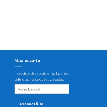
Abonează-te
Introdu adresa de email pentru
a te abona la acest website.
Adresă
email
Abonează-te