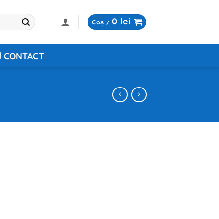
0
lei
Coș /
CONTACT