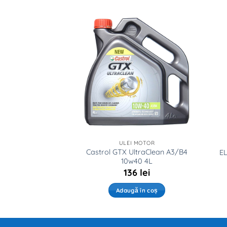
 MOTOR
ULEI MOTOR
tec A3/B4 10w40
Castrol GTX UltraClean A3/B4
EL
1L
10w40 4L
4
lei
136
lei
ă în coș
Adaugă în coș