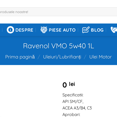
DESPRE
PIESE AUTO
BLOG
Ravenol VMO 5w40 1L
Prima pagină
/
Uleiuri/Lubrifianți
/
Ulei Motor
0
lei
Specificatii:
API SM/CF,
ACEA A3/B4, C3
Aprobari: