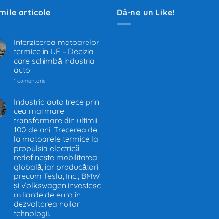
imile articole
Dă-ne un Like!
Interzicerea motoarelor
termice în UE – Decizia
.
care schimbă industria
auto
la
1 comentariu
Interzicerea
motoarelor
termice
Industria auto trece prin
în
cea mai mare
.
UE
–
transformare din ultimii
Decizia
100 de ani. Trecerea de
care
la motoarele termice la
schimbă
industria
propulsia electrică
auto
redefinește mobilitatea
globală, iar producători
precum Tesla, Inc., BMW
și Volkswagen investesc
miliarde de euro în
dezvoltarea noilor
tehnologii.