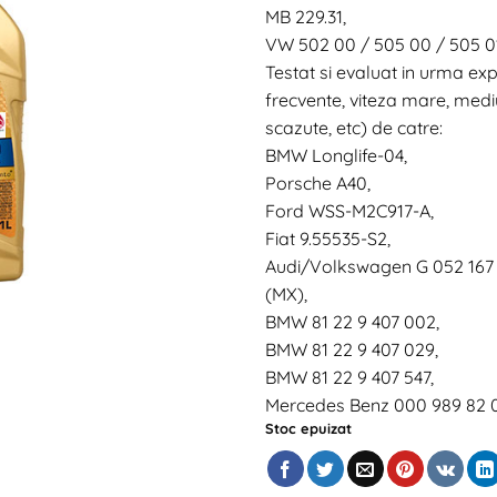
MB 229.31,
VW 502 00 / 505 00 / 505 0
Testat si evaluat in urma expl
frecvente, viteza mare, med
scazute, etc) de catre:
BMW Longlife-04,
Porsche A40,
Ford WSS-M2C917-A,
Fiat 9.55535-S2,
Audi/Volkswagen G 052 167 
(MX),
BMW 81 22 9 407 002,
BMW 81 22 9 407 029,
BMW 81 22 9 407 547,
Mercedes Benz 000 989 82 
Stoc epuizat