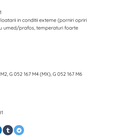
1
oatarii in conditii exteme (porniri opriri
iu umed/prafos, temperaturi foarte
M2, G 052 167 M4 (MX), G 052 167 M6
01