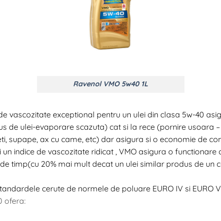
Ravenol VMO 5w40 1L
ascozitate exceptional pentru un ulei din clasa 5w-40 asigur
s de ulei-evaporare scazuta) cat si la rece (pornire usoara – l
i, supape, ax cu came, etc) dar asigura si o economie de com
un indice de vascozitate ridicat , VMO asigura o functionare 
de timp(cu 20% mai mult decat un ulei similar produs de un co
andardele cerute de normele de poluare EURO IV si EURO V
 ofera: