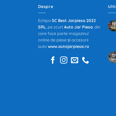
Despre
Ult
Echipa
SC Best Jarpiesa 2022
18
SRL
, pe scurt
Auto Jar Piesa
, din
feb
care face parte magazinul
online de piese și accesorii
auto
www.autojarpiesa.ro
17
feb