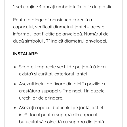
1 set conține 4 bucăți ambalate în folie de plastic.
Pentru a alege dimensiunea corectă a
capacului, verificați diametrul jantei – aceste
informații pot fi citite pe anvelopă. Numărul de
după simbolul „R” indică diametrul anvelopei.
INSTALARE:
Scoateți capacele vechi de pe jantă (daca
exista) și curățați exteriorul jantei
Așezați inelul de fixare din oțel în poziția cu
crestătura supapei și împingeți-l în duzele
urechilor de prindere.
Așezați capacul butucului pe jantă, astfel
încât locul pentru supapă din capacul
butucului să coincidă cu supapa din jantă.