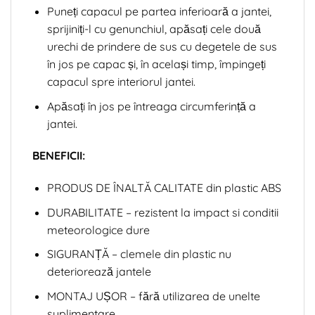
Puneți capacul pe partea inferioară a jantei,
sprijiniți-l cu genunchiul, apăsați cele două
urechi de prindere de sus cu degetele de sus
în jos pe capac și, în același timp, împingeți
capacul spre interiorul jantei.
Apăsați în jos pe întreaga circumferință a
jantei.
BENEFICII:
PRODUS DE ÎNALTĂ CALITATE din plastic ABS
DURABILITATE – rezistent la impact si conditii
meteorologice dure
SIGURANȚĂ – clemele din plastic nu
deteriorează jantele
MONTAJ UȘOR – fără utilizarea de unelte
suplimentare