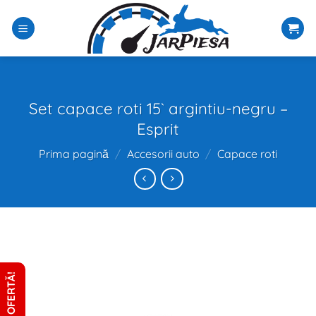
Sari
la
conținut
Set capace roti 15` argintiu-negru –
Esprit
Prima pagină
/
Accesorii auto
/
Capace roti
CERE OFERTĂ!