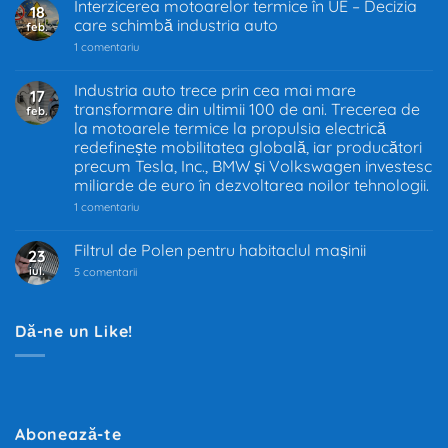
Interzicerea motoarelor termice în UE – Decizia
18
care schimbă industria auto
feb.
la
1 comentariu
Interzicerea
motoarelor
termice
Industria auto trece prin cea mai mare
17
în
transformare din ultimii 100 de ani. Trecerea de
feb.
UE
–
la motoarele termice la propulsia electrică
Decizia
redefinește mobilitatea globală, iar producători
care
precum Tesla, Inc., BMW și Volkswagen investesc
schimbă
industria
miliarde de euro în dezvoltarea noilor tehnologii.
auto
la
1 comentariu
Industria
auto
trece
Filtrul de Polen pentru habitaclul mașinii
23
prin
iul.
la
cea
5 comentarii
Filtrul
mai
de
mare
Polen
transformare
pentru
din
Dă-ne un Like!
habitaclul
ultimii
mașinii
100
de
ani.
Trecerea
de
la
motoarele
Abonează-te
termice