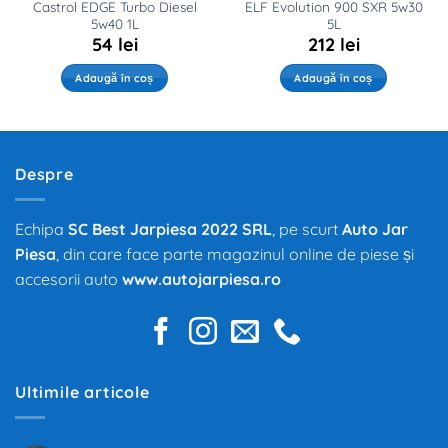
Castrol EDGE Turbo Diesel
ELF Evolution 900 SXR 5w30
5w40 1L
5L
54
lei
212
lei
Adaugă în coș
Adaugă în coș
Despre
Echipa
SC Best Jarpiesa 2022 SRL
, pe scurt
Auto Jar
Piesa
, din care face parte magazinul online de piese și
accesorii auto
www.autojarpiesa.ro
Ultimile articole