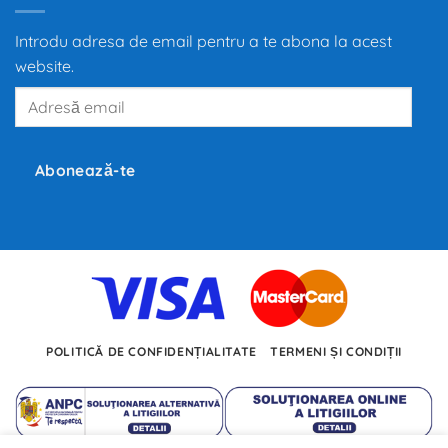
la
propulsia
electrică
Introdu adresa de email pentru a te abona la acest
redefinește
mobilitatea
website.
globală,
iar
Adresă
producători
precum
email
Tesla,
Inc.,
BMW
și
Abonează-te
Volkswagen
investesc
miliarde
de
euro
în
dezvoltarea
noilor
tehnologii.
POLITICĂ DE CONFIDENȚIALITATE
TERMENI ȘI CONDIȚII