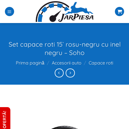
Sari
la
conținut
Set capace roti 15` rosu-negru cu inel
negru – Soho
Prima pagină
/
Accesorii auto
/
Capace roti
CERE OFERTĂ!