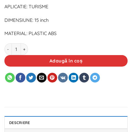
APLICATIE: TURISME
DIMENSIUNE: 15 inch
MATERIAL: PLASTIC ABS
Cantitate Set capace roti 15` rosu-negru cu inel negru - Soho
Adaugă în coș
DESCRIERE