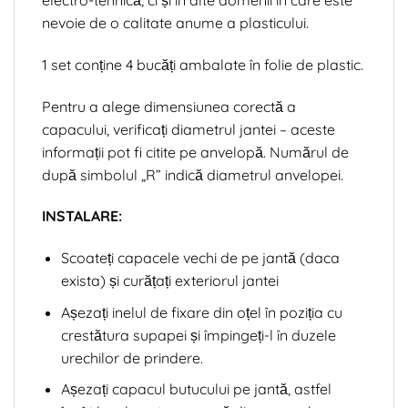
nevoie de o calitate anume a plasticului.
1 set conține 4 bucăți ambalate în folie de plastic.
Pentru a alege dimensiunea corectă a
capacului, verificați diametrul jantei – aceste
informații pot fi citite pe anvelopă. Numărul de
după simbolul „R” indică diametrul anvelopei.
INSTALARE:
Scoateți capacele vechi de pe jantă (daca
exista) și curățați exteriorul jantei
Așezați inelul de fixare din oțel în poziția cu
crestătura supapei și împingeți-l în duzele
urechilor de prindere.
Așezați capacul butucului pe jantă, astfel