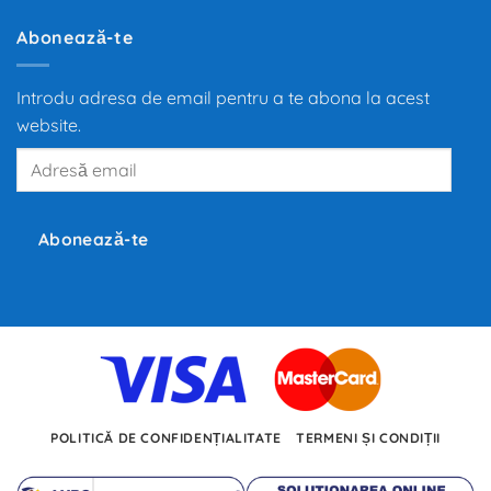
de
la
motoarele
Abonează-te
termice
la
propulsia
electrică
Introdu adresa de email pentru a te abona la acest
redefinește
mobilitatea
website.
globală,
iar
Adresă
producători
precum
email
Tesla,
Inc.,
BMW
și
Abonează-te
Volkswagen
investesc
miliarde
de
euro
în
dezvoltarea
noilor
tehnologii.
POLITICĂ DE CONFIDENȚIALITATE
TERMENI ȘI CONDIȚII