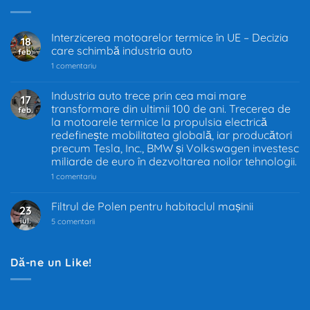
Interzicerea motoarelor termice în UE – Decizia
18
care schimbă industria auto
feb.
la
1 comentariu
Interzicerea
motoarelor
termice
Industria auto trece prin cea mai mare
17
în
transformare din ultimii 100 de ani. Trecerea de
feb.
UE
–
la motoarele termice la propulsia electrică
Decizia
redefinește mobilitatea globală, iar producători
care
precum Tesla, Inc., BMW și Volkswagen investesc
schimbă
industria
miliarde de euro în dezvoltarea noilor tehnologii.
auto
la
1 comentariu
Industria
auto
trece
Filtrul de Polen pentru habitaclul mașinii
23
prin
iul.
la
cea
5 comentarii
Filtrul
mai
de
mare
Polen
transformare
pentru
din
Dă-ne un Like!
habitaclul
ultimii
mașinii
100
de
ani.
Trecerea