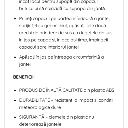
încât locul pentru supapă din capacul
butucului să coincidă cu supapa din jantă.
Puneți capacul pe partea inferioară a jantei,
sprijiniți-l cu genunchiul, apăsați cele două
urechi de prindere de sus cu degetele de sus
în jos pe capac și, în același timp, împingeți
capacul spre interiorul jantei.
Apăsați în jos pe întreaga circumferință a
jantei.
BENEFICII:
PRODUS DE ÎNALTĂ CALITATE din plastic ABS
DURABILITATE – rezistent la impact si conditii
meteorologice dure
SIGURANȚĂ – clemele din plastic nu
deteriorează jantele