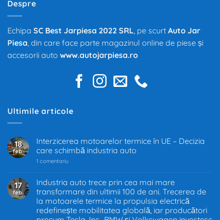
Despre
Echipa
SC Best Jarpiesa 2022 SRL
, pe scurt
Auto Jar
Piesa
, din care face parte magazinul online de piese și
accesorii auto
www.autojarpiesa.ro
Ultimile articole
Interzicerea motoarelor termice în UE – Decizia
18
care schimbă industria auto
feb.
la
1 comentariu
Interzicerea
motoarelor
termice
Industria auto trece prin cea mai mare
17
în
transformare din ultimii 100 de ani. Trecerea de
feb.
UE
–
la motoarele termice la propulsia electrică
Decizia
redefinește mobilitatea globală, iar producători
care
precum Tesla, Inc., BMW și Volkswagen investesc
schimbă