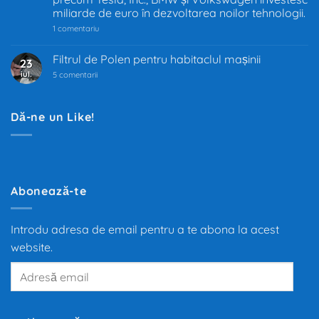
industria
miliarde de euro în dezvoltarea noilor tehnologii.
auto
la
1 comentariu
Industria
auto
trece
Filtrul de Polen pentru habitaclul mașinii
23
prin
iul.
la
cea
5 comentarii
Filtrul
mai
de
mare
Polen
transformare
pentru
din
Dă-ne un Like!
habitaclul
ultimii
mașinii
100
de
ani.
Trecerea
de
la
motoarele
Abonează-te
termice
la
propulsia
electrică
Introdu adresa de email pentru a te abona la acest
redefinește
mobilitatea
website.
globală,
iar
Adresă
producători
precum
email
Tesla,
Inc.,
BMW
și