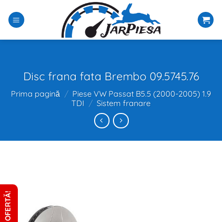
Sari
la
conținut
Disc frana fata Brembo 09.5745.76
Prima pagină
/
Piese VW Passat B5.5 (2000-2005) 1.9
TDI
/
Sistem franare
CERE OFERTĂ!