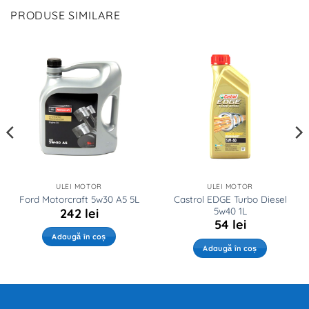
PRODUSE SIMILARE
ULEI MOTOR
ULEI MOTOR
Castrol EDGE Turbo Diesel
Ford Motorcraft 5w30 A5 5L
5w40 1L
242
lei
54
lei
Adaugă în coș
Adaugă în coș