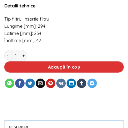
Detalii tehnice:
Tip filtru: Insertie filtru
Lungime [mm]: 294
Latime [mm]: 234
Înaltime [mm]: 42
Cantitate Filtru aer ATK Autotechnik ATK 03.02.059
Adaugă în coș
DESCRIERE