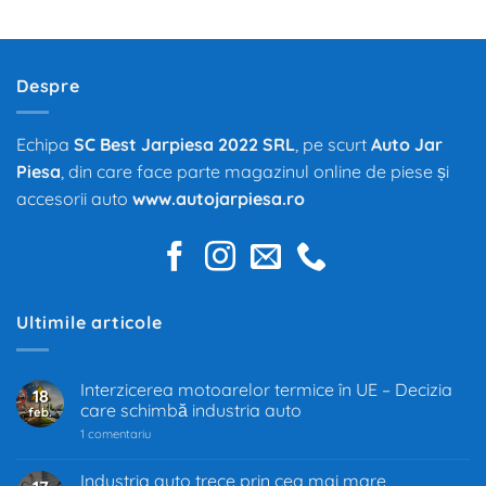
Despre
Echipa
SC Best Jarpiesa 2022 SRL
, pe scurt
Auto Jar
Piesa
, din care face parte magazinul online de piese și
accesorii auto
www.autojarpiesa.ro
Ultimile articole
Interzicerea motoarelor termice în UE – Decizia
18
care schimbă industria auto
feb.
la
1 comentariu
Interzicerea
motoarelor
termice
Industria auto trece prin cea mai mare