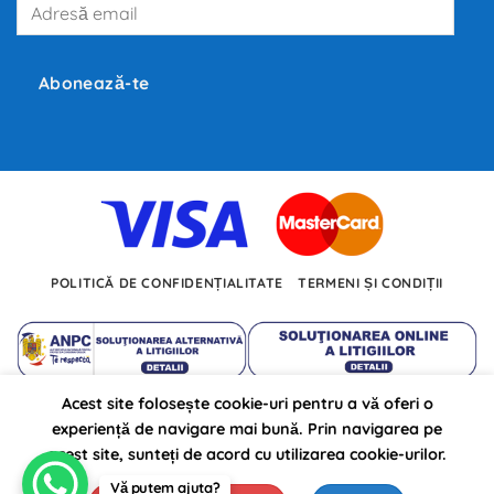
Adresă
producători
precum
email
Tesla,
Inc.,
BMW
și
Abonează-te
Volkswagen
investesc
miliarde
de
euro
în
dezvoltarea
noilor
tehnologii.
POLITICĂ DE CONFIDENȚIALITATE
TERMENI ȘI CONDIȚII
Acest site folosește cookie-uri pentru a vă oferi o
Autojarpiesa.ro propulsat pe anul 2026 ©
experiență de navigare mai bună. Prin navigarea pe
de: BursaSite
acest site, sunteți de acord cu utilizarea cookie-urilor.
Vă putem ajuta?