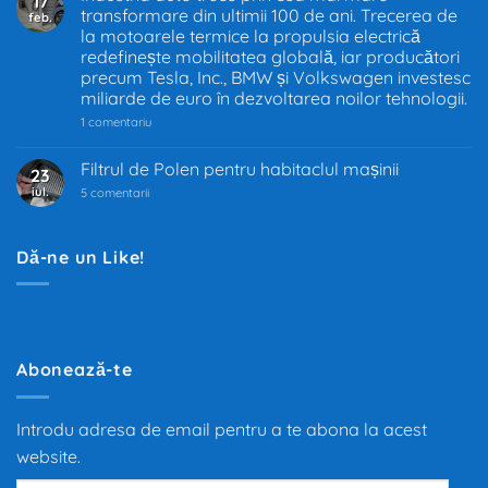
17
în
transformare din ultimii 100 de ani. Trecerea de
feb.
UE
–
la motoarele termice la propulsia electrică
Decizia
redefinește mobilitatea globală, iar producători
care
precum Tesla, Inc., BMW și Volkswagen investesc
schimbă
industria
miliarde de euro în dezvoltarea noilor tehnologii.
auto
la
1 comentariu
Industria
auto
trece
Filtrul de Polen pentru habitaclul mașinii
23
prin
iul.
la
cea
5 comentarii
Filtrul
mai
de
mare
Polen
transformare
pentru
din
Dă-ne un Like!
habitaclul
ultimii
mașinii
100
de
ani.
Trecerea
de
la
motoarele
Abonează-te
termice
la
propulsia
electrică
Introdu adresa de email pentru a te abona la acest
redefinește
mobilitatea
website.
globală,
iar