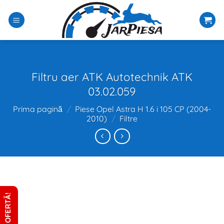
Sari
la
conținut
Filtru aer ATK Autotechnik ATK
03.02.059
Prima pagină
/
Piese Opel Astra H 1.6 i 105 CP (2004-
2010)
/
Filtre
CERE OFERTĂ!