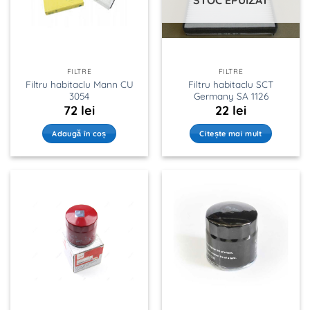
STOC EPUIZAT
FILTRE
FILTRE
Filtru habitaclu Mann CU
Filtru habitaclu SCT
3054
Germany SA 1126
72
lei
22
lei
Adaugă în coș
Citește mai mult