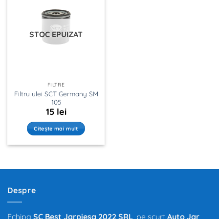
STOC EPUIZAT
FILTRE
Filtru ulei SCT Germany SM
105
15
lei
Citește mai mult
Despre
Echipa
SC Best Jarpiesa 2022 SRL
, pe scurt
Auto Jar