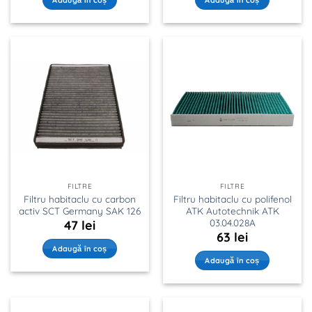
FILTRE
FILTRE
Filtru habitaclu cu carbon
Filtru habitaclu cu polifenol
activ SCT Germany SAK 126
ATK Autotechnik ATK
03.04.028A
47
lei
63
lei
Adaugă în coș
Adaugă în coș