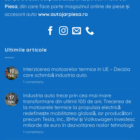
Piesa
, din care face parte magazinul online de piese și
accesorii auto
www.autojarpiesa.ro
Ultimile articole
Interzicerea motoarelor termice în UE – Decizia
18
care schimbă industria auto
feb.
la
1 comentariu
Interzicerea
motoarelor
termice
Industria auto trece prin cea mai mare
17
în
transformare din ultimii 100 de ani. Trecerea de
feb.
UE
–
la motoarele termice la propulsia electrică
Decizia
redefinește mobilitatea globală, iar producători
care
precum Tesla, Inc., BMW și Volkswagen investesc
schimbă
industria
miliarde de euro în dezvoltarea noilor tehnologii.
auto
la
1 comentariu
Industria
auto