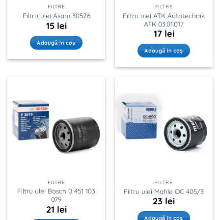
FILTRE
FILTRE
Filtru ulei ATK Autotechnik
Filtru ulei Asam 30526
ATK 03.01.017
15
lei
17
lei
Adaugă în coș
Adaugă în coș
FILTRE
FILTRE
Filtru ulei Bosch 0 451 103
Filtru ulei Mahle OC 405/3
079
23
lei
21
lei
Adaugă în coș