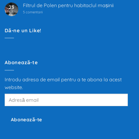
trece
Filtrul de Polen pentru habitaclul mașinii
23
prin
iul.
la
cea
5 comentarii
Filtrul
mai
de
mare
Polen
transformare
pentru
din
Dă-ne un Like!
habitaclul
ultimii
mașinii
100
de
ani.
Trecerea
de
la
motoarele
Abonează-te
termice
la
propulsia
electrică
Introdu adresa de email pentru a te abona la acest
redefinește
mobilitatea
website.
globală,
iar
Adresă
producători
precum
email
Tesla,
Inc.,
BMW
și
Abonează-te
Volkswagen
investesc
miliarde
de
euro