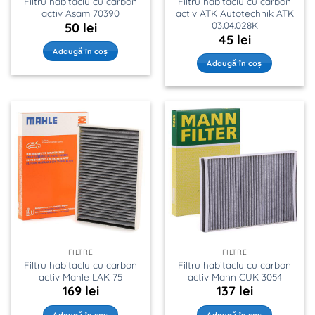
Filtru habitaclu cu carbon
Filtru habitaclu cu carbon
activ Asam 70390
activ ATK Autotechnik ATK
03.04.028K
50
lei
45
lei
Adaugă în coș
Adaugă în coș
FILTRE
FILTRE
Filtru habitaclu cu carbon
Filtru habitaclu cu carbon
activ Mahle LAK 75
activ Mann CUK 3054
169
lei
137
lei
Adaugă în coș
Adaugă în coș