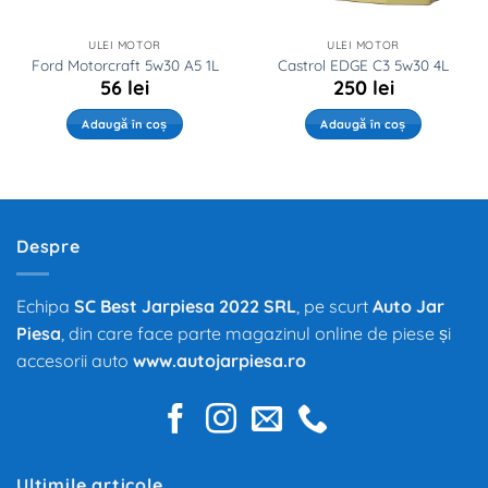
ULEI MOTOR
ULEI MOTOR
Ford Motorcraft 5w30 A5 1L
Castrol EDGE C3 5w30 4L
56
lei
250
lei
Adaugă în coș
Adaugă în coș
Despre
Echipa
SC Best Jarpiesa 2022 SRL
, pe scurt
Auto Jar
Piesa
, din care face parte magazinul online de piese și
accesorii auto
www.autojarpiesa.ro
Ultimile articole