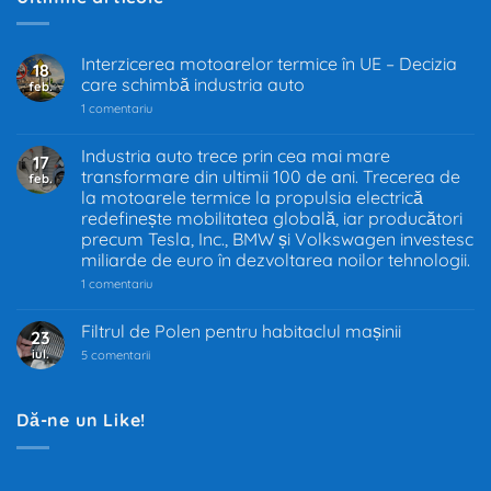
Interzicerea motoarelor termice în UE – Decizia
18
care schimbă industria auto
feb.
la
1 comentariu
Interzicerea
motoarelor
termice
Industria auto trece prin cea mai mare
17
în
transformare din ultimii 100 de ani. Trecerea de
feb.
UE
–
la motoarele termice la propulsia electrică
Decizia
redefinește mobilitatea globală, iar producători
care
precum Tesla, Inc., BMW și Volkswagen investesc
schimbă
industria
miliarde de euro în dezvoltarea noilor tehnologii.
auto
la
1 comentariu
Industria
auto
trece
Filtrul de Polen pentru habitaclul mașinii
23
prin
iul.
la
cea
5 comentarii
Filtrul
mai
de
mare
Polen
transformare
pentru
din
Dă-ne un Like!
habitaclul
ultimii
mașinii
100
de
ani.
Trecerea