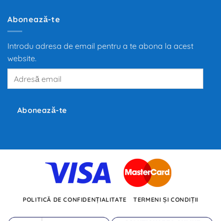
de
la
motoarele
Abonează-te
termice
la
propulsia
electrică
Introdu adresa de email pentru a te abona la acest
redefinește
mobilitatea
website.
globală,
iar
Adresă
producători
precum
email
Tesla,
Inc.,
BMW
și
Abonează-te
Volkswagen
investesc
miliarde
de
euro
în
dezvoltarea
noilor
tehnologii.
POLITICĂ DE CONFIDENȚIALITATE
TERMENI ȘI CONDIȚII