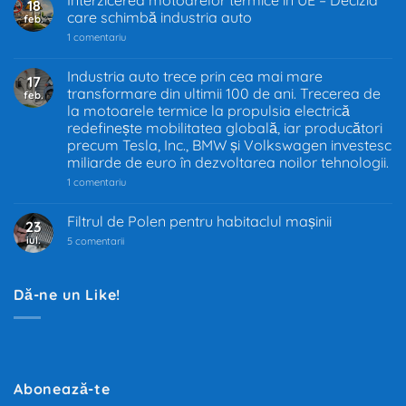
Interzicerea motoarelor termice în UE – Decizia
18
care schimbă industria auto
feb.
la
1 comentariu
Interzicerea
motoarelor
termice
Industria auto trece prin cea mai mare
17
în
transformare din ultimii 100 de ani. Trecerea de
feb.
UE
–
la motoarele termice la propulsia electrică
Decizia
redefinește mobilitatea globală, iar producători
care
precum Tesla, Inc., BMW și Volkswagen investesc
schimbă
industria
miliarde de euro în dezvoltarea noilor tehnologii.
auto
la
1 comentariu
Industria
auto
trece
Filtrul de Polen pentru habitaclul mașinii
23
prin
iul.
la
cea
5 comentarii
Filtrul
mai
de
mare
Polen
transformare
pentru
din
Dă-ne un Like!
habitaclul
ultimii
mașinii
100
de
ani.
Trecerea
de
la
motoarele
Abonează-te
termice
la