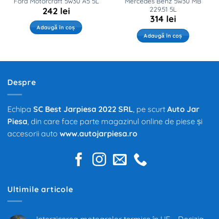
Mercedes Benz 5w30 MB
Ford Motorcraft 5w30 A5 5L
229.51 5L
242
lei
314
lei
Adaugă în coș
Adaugă în coș
Despre
Echipa
SC Best Jarpiesa 2022 SRL
, pe scurt
Auto Jar
Piesa
, din care face parte magazinul online de piese și
accesorii auto
www.autojarpiesa.ro
Ultimile articole