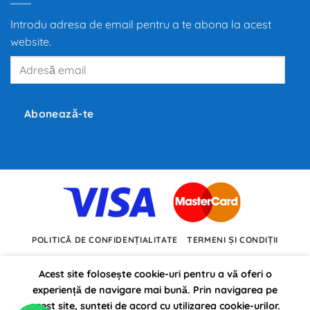
propulsia
electrică
Introdu adresa de email pentru a te abona la acest
redefinește
mobilitatea
website.
globală,
iar
Adresă
producători
precum
email
Tesla,
Inc.,
BMW
și
Abonează-te
Volkswagen
investesc
miliarde
de
euro
în
dezvoltarea
noilor
tehnologii.
POLITICĂ DE CONFIDENȚIALITATE
TERMENI ȘI CONDIȚII
Acest site folosește cookie-uri pentru a vă oferi o
experiență de navigare mai bună. Prin navigarea pe
acest site, sunteți de acord cu utilizarea cookie-urilor.