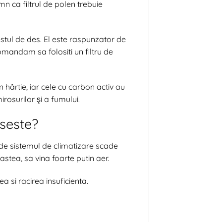
n ca filtrul de polen trebuie
estul de des. El este raspunzator de
mandam sa folositi un filtru de
n hârtie, iar cele cu carbon activ au
irosurilor şi a fumului.
cseste?
t de sistemul de climatizare scade
astea, sa vina foarte putin aer.
a si racirea insuficienta.