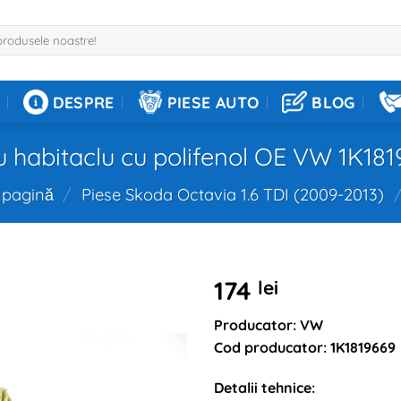
DESPRE
PIESE AUTO
BLOG
ru habitaclu cu polifenol OE VW 1K18
 pagină
/
Piese Skoda Octavia 1.6 TDI (2009-2013)
174
lei
Producator: VW
Cod producator: 1K1819669
Detalii tehnice: