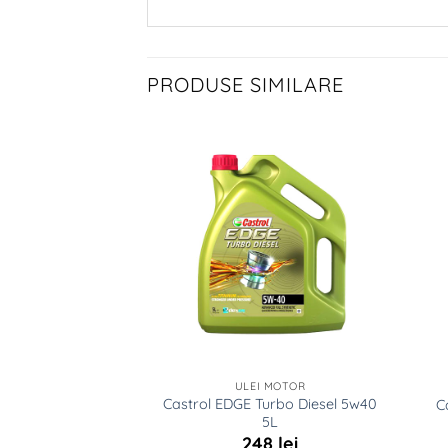
PRODUSE SIMILARE
 MOTOR
ULEI MOTOR
Castrol EDGE Turbo Diesel 5w40
GE C3 5w30 4L
C
5L
0
lei
248
lei