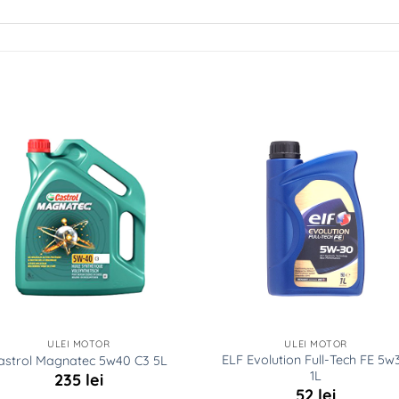
ULEI MOTOR
ULEI MOTOR
ELF Evolution Full-Tech FE 5w
astrol Magnatec 5w40 C3 5L
1L
235
lei
52
lei