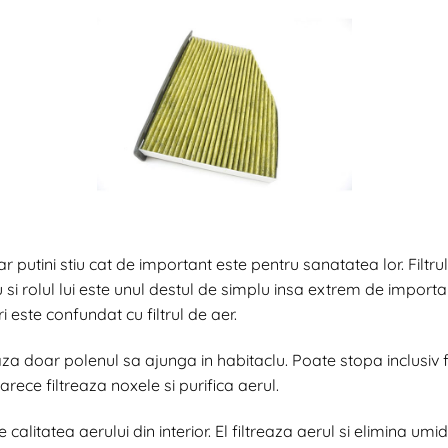
dar putini stiu cat de important este pentru sanatatea lor. Filt
u si rolul lui este unul destul de simplu insa extrem de important
i este confundat cu filtrul de aer.
 doar polenul sa ajunga in habitaclu. Poate stopa inclusiv frun
rece filtreaza noxele si purifica aerul.
 calitatea aerului din interior. El filtreaza aerul si elimina um