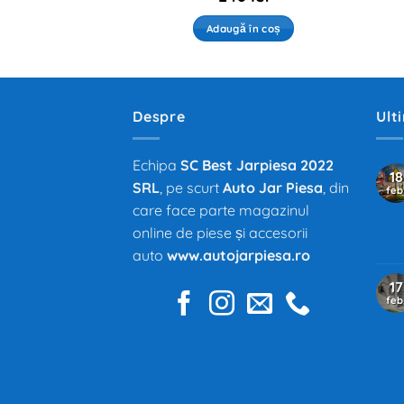
ă în coș
Adaugă în coș
Despre
Ult
Echipa
SC Best Jarpiesa 2022
18
SRL
, pe scurt
Auto Jar Piesa
, din
feb
care face parte magazinul
online de piese și accesorii
auto
www.autojarpiesa.ro
17
feb