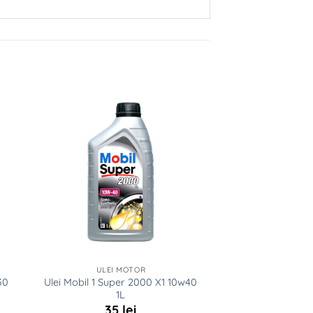
ULEI MOTOR
30
Ulei Mobil 1 Super 2000 X1 10w40
1L
35
lei