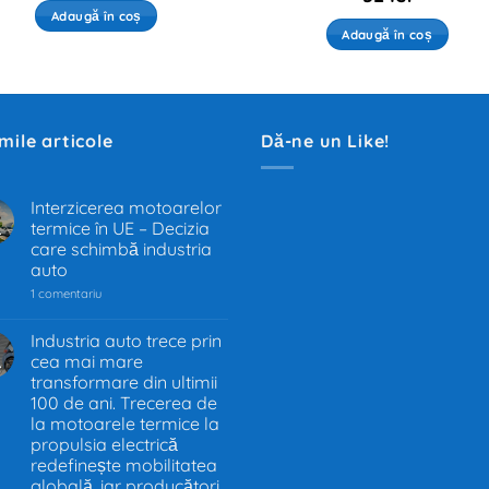
Adaugă în coș
Adaugă în coș
imile articole
Dă-ne un Like!
Interzicerea motoarelor
termice în UE – Decizia
.
care schimbă industria
auto
la
1 comentariu
Interzicerea
motoarelor
termice
Industria auto trece prin
în
cea mai mare
.
UE
–
transformare din ultimii
Decizia
100 de ani. Trecerea de
care
la motoarele termice la
schimbă
industria
propulsia electrică
auto
redefinește mobilitatea
globală, iar producători