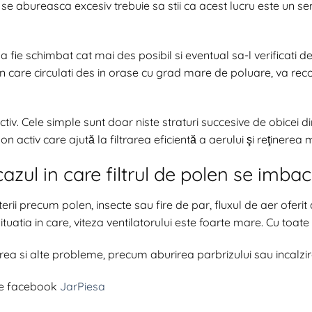
se abureasca excesiv trebuie sa stii ca acest lucru este un sem
 fie schimbat cat mai des posibil si eventual sa-l verificati d
 care circulati des in orase cu grad mare de poluare, va reco
ctiv. Cele simple sunt doar niste straturi succesive de obicei di
on activ care ajută la filtrarea eficientă a aerului şi reţinerea m
 cazul in care filtrul de polen se imba
erii precum polen, insecte sau fire de par, fluxul de aer oferi
tuatia in care, viteza ventilatorului este foarte mare. Cu toate 
rea si alte probleme, precum aburirea parbrizului sau incalzire
de facebook
JarPiesa