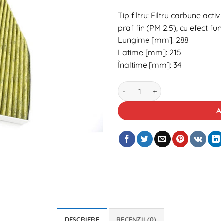
Tip filtru: Filtru carbune activ
praf fin (PM 2.5), cu efect fun
Lungime [mm]: 288
Latime [mm]: 215
Înaltime [mm]: 34
Cantitate Filtru habitaclu cu 
A
DESCRIERE
RECENZII (0)