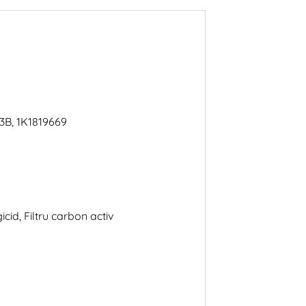
3B, 1K1819669
gicid, Filtru carbon activ